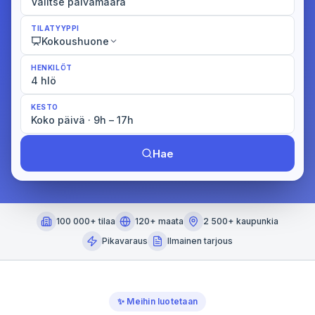
Valitse päivämäärä
TILATYYPPI
Kokoushuone
HENKILÖT
4 hlö
KESTO
Koko päivä · 9h – 17h
Hae
100 000+ tilaa
120+ maata
2 500+ kaupunkia
Pikavaraus
Ilmainen tarjous
✨
Meihin luotetaan