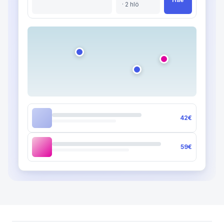
· 2 hlö
42€
59€