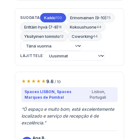
SUODATA
Kaikki
Erinomainen (9-10)
100
75
Erittäin hyvä (7-8)
Kokoushuone
18
44
Yksityinen toimisto
Coworking
12
44
LAJITTELE
9.6
/ 10
Spaces LISBON, Spaces
Lisbon
,
Marques de Pombal
Portugali
“
Ó espaço e muito bom, está excelentemente
localizado e serviço de recepção é de
excelência.
”
Ana
B.