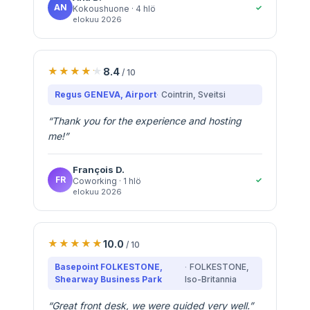
AN
✓
Kokoushuone
· 4 hlö
elokuu 2026
8.4
/ 10
Regus GENEVA, Airport
Cointrin
, Sveitsi
“
Thank you for the experience and hosting
me!
”
François
D.
FR
✓
Coworking
· 1 hlö
elokuu 2026
10.0
/ 10
Basepoint FOLKESTONE,
FOLKESTONE
,
Shearway Business Park
Iso-Britannia
“
Great front desk, we were guided very well.
”