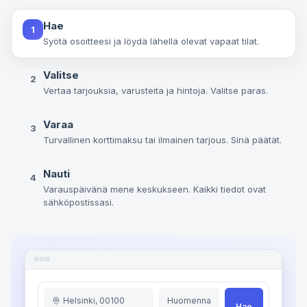
Hae
1
Syötä osoitteesi ja löydä lähellä olevat vapaat tilat.
Valitse
2
Vertaa tarjouksia, varusteita ja hintoja. Valitse paras.
Varaa
3
Turvallinen korttimaksu tai ilmainen tarjous. Sinä päätät.
Nauti
4
Varauspäivänä mene keskukseen. Kaikki tiedot ovat
sähköpostissasi.
Helsinki, 00100
Huomenna
Hae