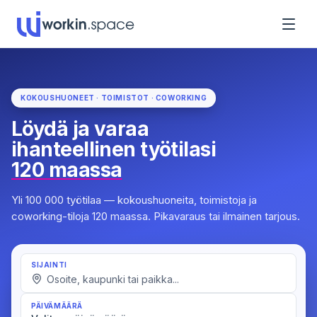
KOKOUSHUONEET · TOIMISTOT · COWORKING
Löydä ja varaa
ihanteellinen työtilasi
120 maassa
Yli 100 000 työtilaa — kokoushuoneita, toimistoja ja
coworking-tiloja 120 maassa. Pikavaraus tai ilmainen tarjous.
SIJAINTI
PÄIVÄMÄÄRÄ