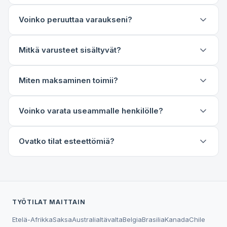
Voinko peruuttaa varaukseni?
Mitkä varusteet sisältyvät?
Miten maksaminen toimii?
Voinko varata useammalle henkilölle?
Ovatko tilat esteettömiä?
TYÖTILAT MAITTAIN
Etelä-Afrikka
Saksa
Australia
Itävalta
Belgia
Brasilia
Kanada
Chile