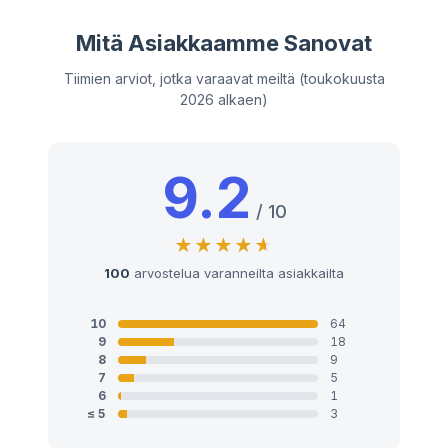
Mitä Asiakkaamme Sanovat
Tiimien arviot, jotka varaavat meiltä (toukokuusta
2026 alkaen)
9.2
/ 10
100
arvostelua varanneilta asiakkailta
10
64
9
18
8
9
7
5
6
1
≤ 5
3