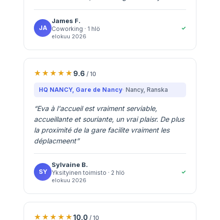
James
F.
JA
✓
Coworking
· 1 hlö
elokuu 2026
9.6
/ 10
HQ NANCY, Gare de Nancy
Nancy
, Ranska
“
Eva à l'accueil est vraiment serviable,
accueillante et souriante, un vrai plaisr. De plus
la proximité de la gare facilite vraiment les
déplacmeent
”
Sylvaine
B.
SY
✓
Yksityinen toimisto
· 2 hlö
elokuu 2026
10.0
/ 10