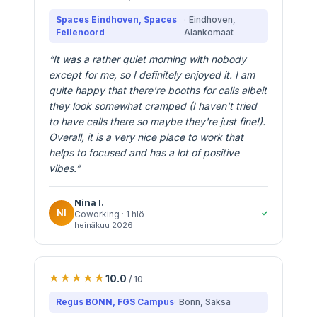
Spaces Eindhoven, Spaces
Eindhoven
,
Fellenoord
Alankomaat
“
It was a rather quiet morning with nobody
except for me, so I definitely enjoyed it. I am
quite happy that there're booths for calls albeit
they look somewhat cramped (I haven't tried
to have calls there so maybe they're just fine!).
Overall, it is a very nice place to work that
helps to focused and has a lot of positive
vibes.
”
Nina
I.
NI
✓
Coworking
· 1 hlö
heinäkuu 2026
10.0
/ 10
Regus BONN, FGS Campus
Bonn
, Saksa