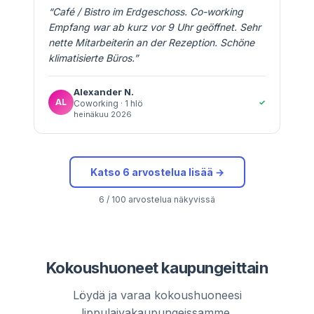
“
Café / Bistro im Erdgeschoss. Co-working
Empfang war ab kurz vor 9 Uhr geöffnet. Sehr
nette Mitarbeiterin an der Rezeption. Schöne
klimatisierte Büros.
”
Alexander
N.
AL
✓
Coworking
· 1 hlö
heinäkuu 2026
Katso 6 arvostelua lisää →
6 / 100 arvostelua näkyvissä
Kokoushuoneet kaupungeittain
Löydä ja varaa kokoushuoneesi
lippulaivakaupungeissamme.