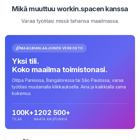
Mikä muuttuu workin.spacen kanssa
Varaa työtilasi missä tahansa maailmassa.
MAAILMANLAAJUINEN VERKOSTO
Yksi tili.
Koko maailma toimistonasi.
Olitpa Pariisissa, Bangaloressa tai São Paulossa, varaa
työtilasi muutamalla klikkauksella. Aina ja kaikkialla sama
kokemus.
100K+
120
2 500+
TILAA
MAATA
KAUPUNKIA