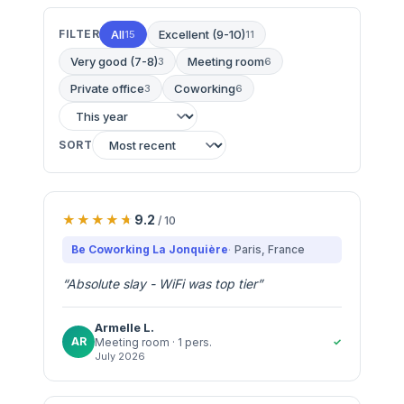
FILTER
All
Excellent (9-10)
15
11
Very good (7-8)
Meeting room
3
6
Private office
Coworking
3
6
SORT
9.2
/ 10
Be Coworking La Jonquière
Paris
, France
“
Absolute slay - WiFi was top tier
”
Armelle
L.
AR
✓
Meeting room
· 1 pers.
July 2026