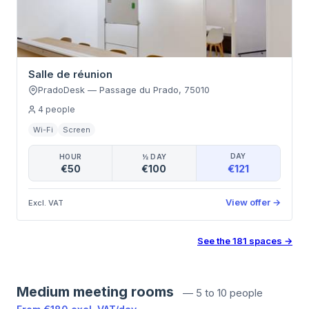
Salle de réunion
PradoDesk
—
Passage du Prado
,
75010
4
people
Wi-Fi
Screen
DAY
HOUR
½ DAY
€121
€50
€100
View offer
→
Excl. VAT
See the
181
spaces
→
Medium meeting rooms
—
5 to 10 people