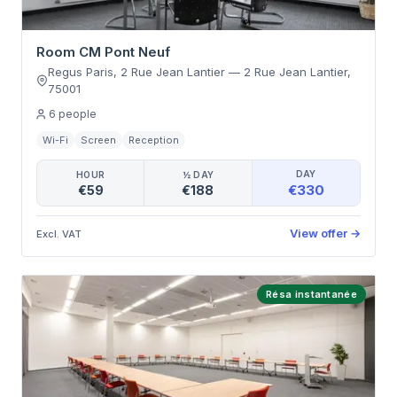
Room CM Pont Neuf
Regus Paris, 2 Rue Jean Lantier
—
2 Rue Jean Lantier
,
75001
6
people
Wi-Fi
Screen
Reception
DAY
HOUR
½ DAY
€330
€59
€188
View offer
→
Excl. VAT
Résa instantanée