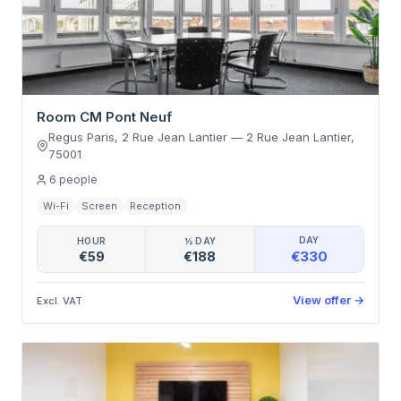
Room CM Pont Neuf
Regus Paris, 2 Rue Jean Lantier
—
2 Rue Jean Lantier
,
75001
6
people
Wi-Fi
Screen
Reception
DAY
HOUR
½ DAY
€330
€59
€188
View offer
→
Excl. VAT