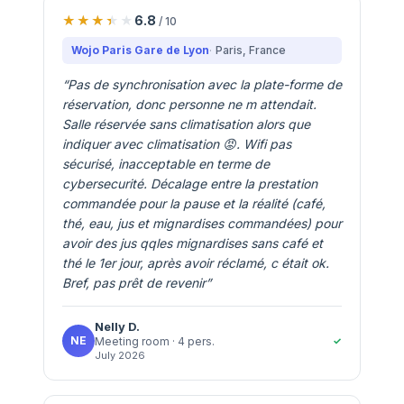
6.8
/ 10
Wojo Paris Gare de Lyon
Paris
, France
“
Pas de synchronisation avec la plate-forme de
réservation, donc personne ne m attendait.
Salle réservée sans climatisation alors que
indiquer avec climatisation 😡. Wifi pas
sécurisé, inacceptable en terme de
cybersecurité. Décalage entre la prestation
commandée pour la pause et la réalité (café,
thé, eau, jus et mignardises commandées) pour
avoir des jus qqles mignardises sans café et
thé le 1er jour, après avoir réclamé, c était ok.
Bref, pas prêt de revenir
”
Nelly
D.
NE
✓
Meeting room
· 4 pers.
July 2026