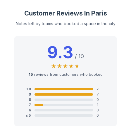
Customer Reviews In Paris
Notes left by teams who booked a space in the city
9.3
/ 10
15
reviews from customers who booked
10
7
9
7
8
0
7
1
6
0
≤ 5
0