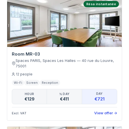
Résa instantanée
Room MR-03
Spaces PARIS, Spaces Les Halles
—
40 rue du Louvre
,
75001
12
people
Wi-Fi
Screen
Reception
DAY
HOUR
½ DAY
€721
€129
€411
View offer
→
Excl. VAT