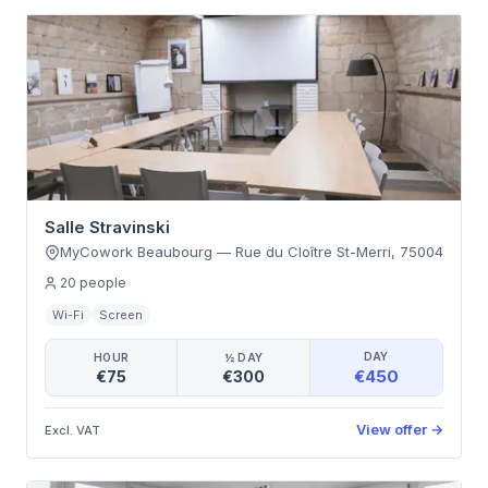
Salle Stravinski
MyCowork Beaubourg
—
Rue du Cloître St-Merri
,
75004
20
people
Wi-Fi
Screen
DAY
HOUR
½ DAY
€450
€75
€300
View offer
→
Excl. VAT