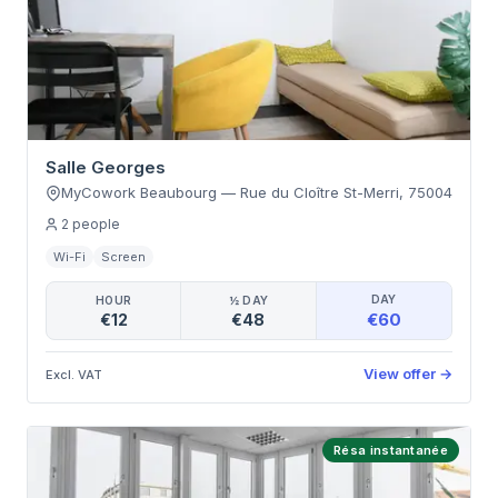
Salle Georges
MyCowork Beaubourg
—
Rue du Cloître St-Merri
,
75004
2
people
Wi-Fi
Screen
DAY
HOUR
½ DAY
€60
€12
€48
View offer
→
Excl. VAT
Résa instantanée