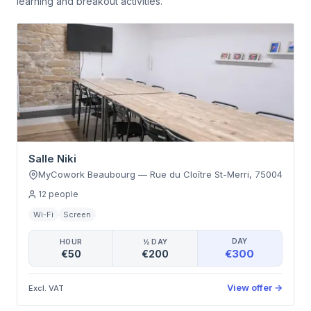
learning and breakout activities.
Salle Niki
MyCowork Beaubourg
—
Rue du Cloître St-Merri
,
75004
12
people
Wi-Fi
Screen
DAY
HOUR
½ DAY
€300
€50
€200
View offer
→
Excl. VAT