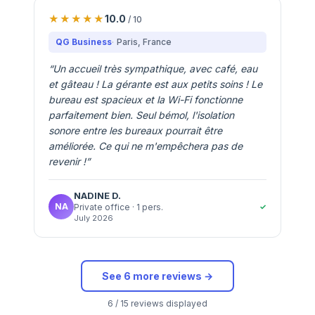
10.0
/ 10
QG Business
Paris
, France
“
Un accueil très sympathique, avec café, eau
et gâteau ! La gérante est aux petits soins ! Le
bureau est spacieux et la Wi-Fi fonctionne
parfaitement bien. Seul bémol, l'isolation
sonore entre les bureaux pourrait être
améliorée. Ce qui ne m'empêchera pas de
revenir !
”
NADINE
D.
NA
✓
Private office
· 1 pers.
July 2026
See 6 more reviews →
6 / 15 reviews displayed