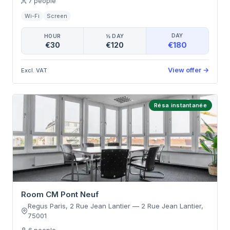
7
people
Wi-Fi
Screen
DAY
HOUR
½ DAY
€180
€30
€120
View offer
→
Excl. VAT
Résa instantanée
Room CM Pont Neuf
Regus Paris, 2 Rue Jean Lantier
—
2 Rue Jean Lantier
,
75001