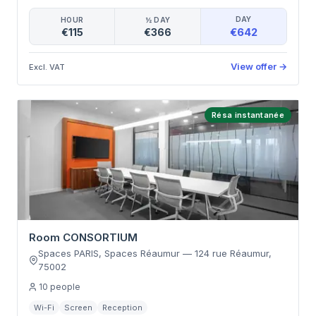
DAY
HOUR
½ DAY
€642
€115
€366
View offer
→
Excl. VAT
Résa instantanée
Room CONSORTIUM
Spaces PARIS, Spaces Réaumur
—
124 rue Réaumur
,
75002
10
people
Wi-Fi
Screen
Reception