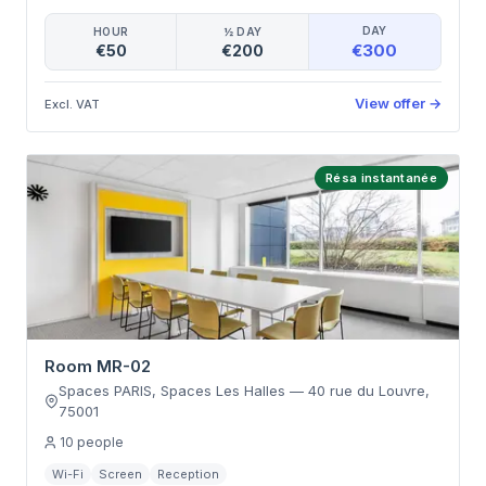
DAY
HOUR
½ DAY
€300
€50
€200
View offer
→
Excl. VAT
Résa instantanée
Room MR-02
Spaces PARIS, Spaces Les Halles
—
40 rue du Louvre
,
75001
10
people
Wi-Fi
Screen
Reception