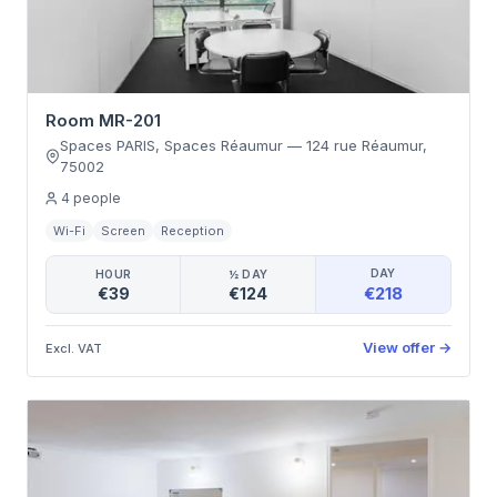
Room MR-201
Spaces PARIS, Spaces Réaumur
—
124 rue Réaumur
,
75002
4
people
Wi-Fi
Screen
Reception
DAY
HOUR
½ DAY
€218
€39
€124
View offer
→
Excl. VAT