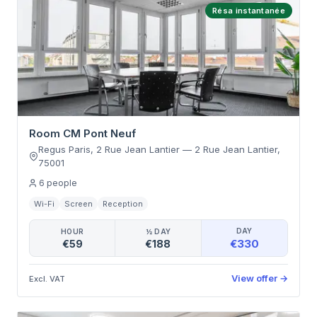
Résa instantanée
Room CM Pont Neuf
Regus Paris, 2 Rue Jean Lantier
—
2 Rue Jean Lantier
,
75001
6
people
Wi-Fi
Screen
Reception
DAY
HOUR
½ DAY
€330
€59
€188
View offer
→
Excl. VAT