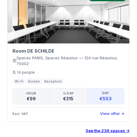
Room DE SCHILDE
Spaces PARIS, Spaces Réaumur
—
124 rue Réaumur
,
75002
14
people
Wi-Fi
Screen
Reception
DAY
HOUR
½ DAY
€553
€99
€315
View offer
→
Excl. VAT
See the
236
spaces
→