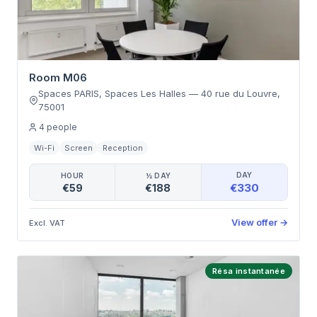
Room M06
Spaces PARIS, Spaces Les Halles
—
40 rue du Louvre
,
75001
4
people
Wi-Fi
Screen
Reception
DAY
HOUR
½ DAY
€330
€59
€188
View offer
→
Excl. VAT
Résa instantanée