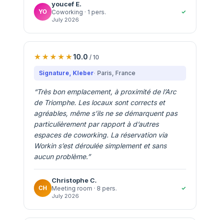
youcef
E.
YO
✓
Coworking
· 1 pers.
July 2026
10.0
/ 10
Signature, Kleber
Paris
, France
“
Très bon emplacement, à proximité de l’Arc
de Triomphe. Les locaux sont corrects et
agréables, même s’ils ne se démarquent pas
particulièrement par rapport à d’autres
espaces de coworking. La réservation via
Workin s’est déroulée simplement et sans
aucun problème.
”
Christophe
C.
CH
✓
Meeting room
· 8 pers.
July 2026