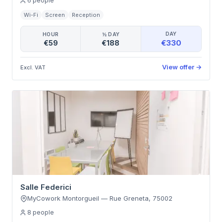
6
people
Wi-Fi
Screen
Reception
DAY
HOUR
½ DAY
€330
€59
€188
View offer
→
Excl. VAT
Salle Federici
MyCowork Montorgueil
—
Rue Greneta
,
75002
8
people