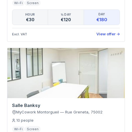
Wi-Fi
Screen
DAY
HOUR
½ DAY
€180
€30
€120
View offer
→
Excl. VAT
Salle Banksy
MyCowork Montorgueil
—
Rue Greneta
,
75002
10
people
Wi-Fi
Screen