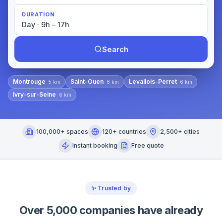
DURATION
Day · 9h – 17h
Search
Montrouge
Saint-Ouen
Levallois-Perret
·
5
km
·
6
km
·
6
km
Ivry-sur-Seine
·
6
km
100,000+ spaces
120+ countries
2,500+ cities
Instant booking
Free quote
✨
Trusted by
Over 5,000 companies have already