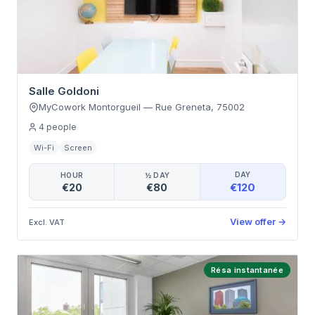
Salle Goldoni
MyCowork Montorgueil
—
Rue Greneta
,
75002
4
people
Wi-Fi
Screen
DAY
HOUR
½ DAY
€120
€20
€80
View offer
→
Excl. VAT
Résa instantanée