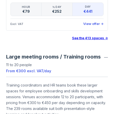
DAY
HOUR
½ DAY
€441
€79
€252
View offer
→
Excl. VAT
See the
413
spaces
→
Large meeting rooms / Training rooms
—
11 to 20 people
From
€300
excl. VAT
/
day
Training coordinators and HR teams book these larger
spaces for employee onboarding and skills development
sessions. Venues accommodate 12 to 20 participants, with
pricing from €300 to €450 per day depending on capacity.
The 239 rooms available suit both presentation-style