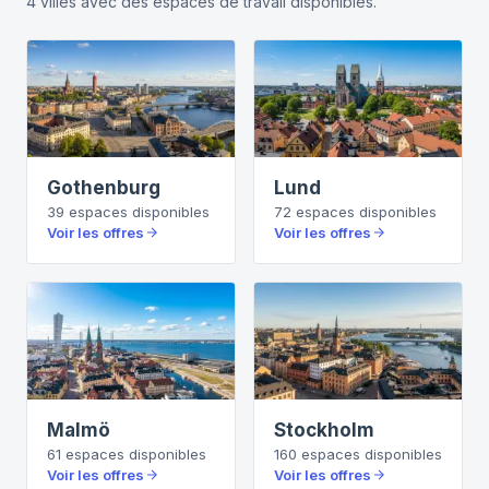
4
villes
avec des espaces de travail disponibles.
Gothenburg
Lund
39
espaces
disponibles
72
espaces
disponibles
Voir les offres
Voir les offres
Malmö
Stockholm
61
espaces
disponibles
160
espaces
disponibles
Voir les offres
Voir les offres