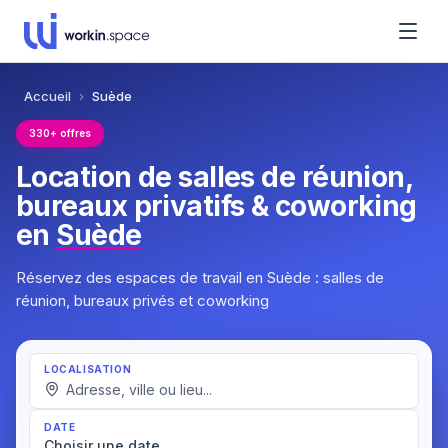
Accueil
›
Suède
330+ offres
Location de salles de réunion,
bureaux privatifs & coworking
en
Suède
Réservez des espaces de travail en Suède : salles de
réunion, bureaux privés et coworking
LOCALISATION
DATE
Choisir une date