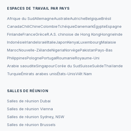
ESPACES DE TRAVAIL PAR PAYS
Afrique du Sud
Allemagne
Australie
Autriche
Belgique
Brésil
Canada
Chili
Chine
Colombie
Tchéquie
Danemark
Égypte
Espagne
Finlande
France
Grèce
R.A.S. chinoise de Hong Kong
Hongrie
Inde
Indonésie
Irlande
Israël
Italie
Japon
Kenya
Luxembourg
Malaisie
Maroc
Nouvelle-Zélande
Nigeria
Norvège
Pakistan
Pays-Bas
Philippines
Pologne
Portugal
Roumanie
Royaume-Uni
Arabie saoudite
Singapour
Corée du Sud
Suisse
Suède
Thaïlande
Turquie
Émirats arabes unis
États-Unis
Viêt Nam
SALLES DE RÉUNION
Salles de réunion
Dubai
Salles de réunion
Vienna
Salles de réunion
Sydney, NSW
Salles de réunion
Brussels