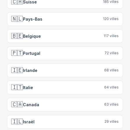
🇨🇭
Suisse
185
villes
🇳🇱
Pays-Bas
120
villes
🇧🇪
Belgique
117
villes
🇵🇹
Portugal
72
villes
🇮🇪
Irlande
68
villes
🇮🇹
Italie
64
villes
🇨🇦
Canada
63
villes
🇮🇱
Israël
29
villes