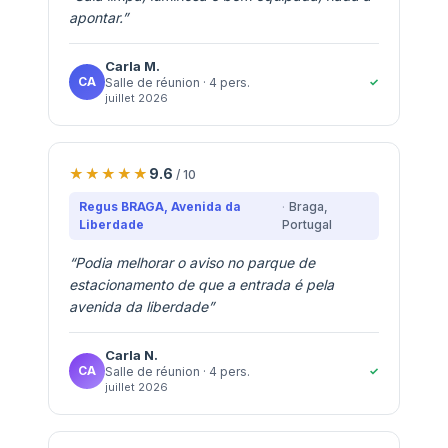
apontar.
”
Carla
M.
CA
✓
Salle de réunion
· 4 pers.
juillet 2026
9.6
/ 10
Regus BRAGA, Avenida da
Braga
,
Liberdade
Portugal
“
Podia melhorar o aviso no parque de
estacionamento de que a entrada é pela
avenida da liberdade
”
Carla
N.
CA
✓
Salle de réunion
· 4 pers.
juillet 2026