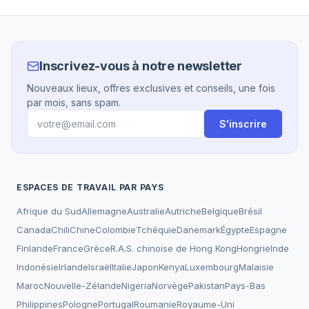
Inscrivez-vous à notre newsletter
Nouveaux lieux, offres exclusives et conseils, une fois
par mois, sans spam.
S'inscrire
ESPACES DE TRAVAIL PAR PAYS
Afrique du Sud
Allemagne
Australie
Autriche
Belgique
Brésil
Canada
Chili
Chine
Colombie
Tchéquie
Danemark
Égypte
Espagne
Finlande
France
Grèce
R.A.S. chinoise de Hong Kong
Hongrie
Inde
Indonésie
Irlande
Israël
Italie
Japon
Kenya
Luxembourg
Malaisie
Maroc
Nouvelle-Zélande
Nigeria
Norvège
Pakistan
Pays-Bas
Philippines
Pologne
Portugal
Roumanie
Royaume-Uni