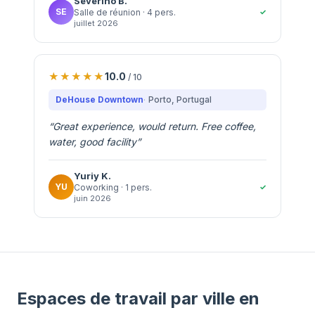
Severino
B.
SE
✓
Salle de réunion
· 4 pers.
juillet 2026
10.0
/ 10
DeHouse Downtown
Porto
, Portugal
“
Great experience, would return. Free coffee,
water, good facility
”
Yuriy
K.
YU
✓
Coworking
· 1 pers.
juin 2026
Espaces de travail par ville en