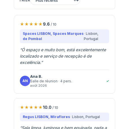
TRIER
9.6
/ 10
Spaces LISBON, Spaces Marques
Lisbon
,
de Pombal
Portugal
“
Ó espaço e muito bom, está excelentemente
localizado e serviço de recepção é de
excelência.
”
Ana
B.
AN
✓
Salle de réunion
· 4 pers.
août 2026
10.0
/ 10
Regus LISBON, Miraflores
Lisbon
, Portugal
“
Sala limpa, luminosa e bem equipada, nada a