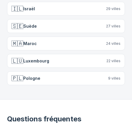
🇮🇱
Israël
29
villes
🇸🇪
Suède
27
villes
🇲🇦
Maroc
24
villes
🇱🇺
Luxembourg
22
villes
🇵🇱
Pologne
9
villes
Questions fréquentes