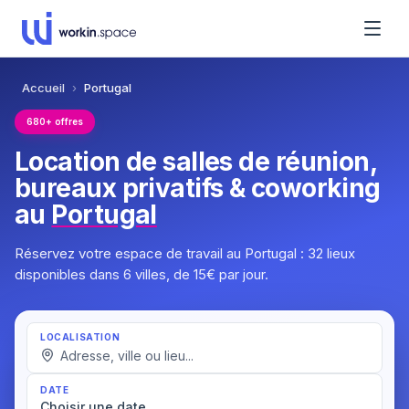
Accueil
›
Portugal
680+ offres
Location de salles de réunion,
bureaux privatifs & coworking
au
Portugal
Réservez votre espace de travail au Portugal : 32 lieux
disponibles dans 6 villes, de 15€ par jour.
LOCALISATION
DATE
Choisir une date