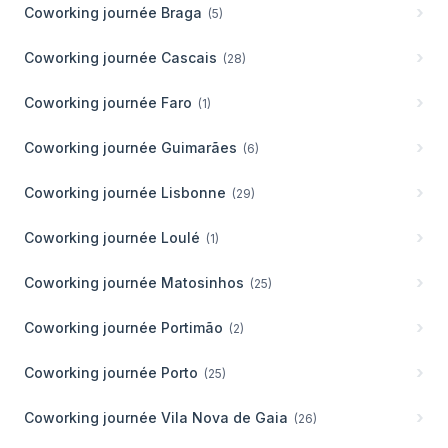
Coworking journée
Braga
(
5
)
Coworking journée
Cascais
(
28
)
Coworking journée
Faro
(
1
)
Coworking journée
Guimarães
(
6
)
Coworking journée
Lisbonne
(
29
)
Coworking journée
Loulé
(
1
)
Coworking journée
Matosinhos
(
25
)
Coworking journée
Portimão
(
2
)
Coworking journée
Porto
(
25
)
Coworking journée
Vila Nova de Gaia
(
26
)