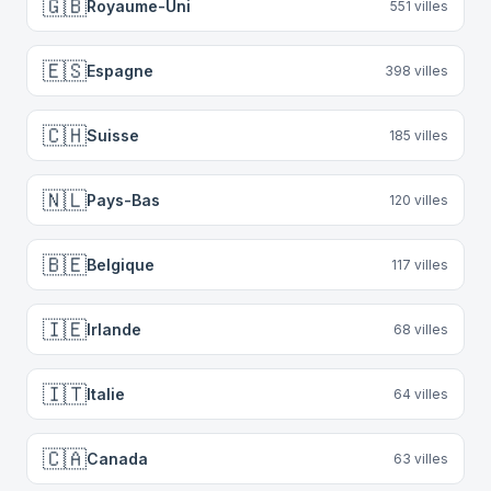
🇬🇧
Royaume-Uni
551
villes
🇪🇸
Espagne
398
villes
🇨🇭
Suisse
185
villes
🇳🇱
Pays-Bas
120
villes
🇧🇪
Belgique
117
villes
🇮🇪
Irlande
68
villes
🇮🇹
Italie
64
villes
🇨🇦
Canada
63
villes