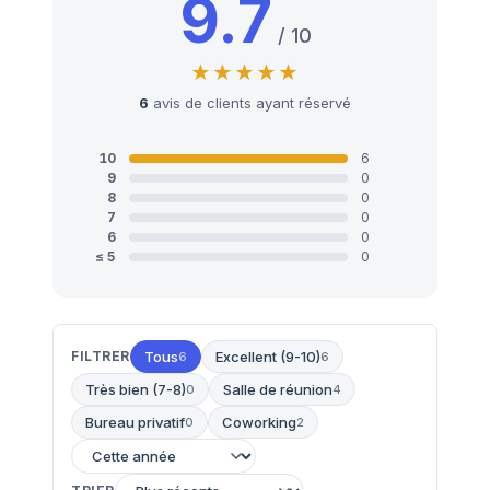
9.7
/ 10
6
avis de clients ayant réservé
10
6
9
0
8
0
7
0
6
0
≤ 5
0
FILTRER
Tous
Excellent (9-10)
6
6
Très bien (7-8)
Salle de réunion
0
4
Bureau privatif
Coworking
0
2