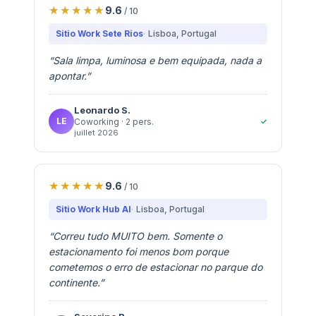
9.6
/ 10
Sitio Work Sete Rios
Lisboa
, Portugal
“
Sala limpa, luminosa e bem equipada, nada a
apontar.
”
Leonardo
S.
LE
✓
Coworking
· 2 pers.
juillet 2026
9.6
/ 10
Sitio Work Hub AI
Lisboa
, Portugal
“
Correu tudo MUITO bem. Somente o
estacionamento foi menos bom porque
cometemos o erro de estacionar no parque do
continente.
”