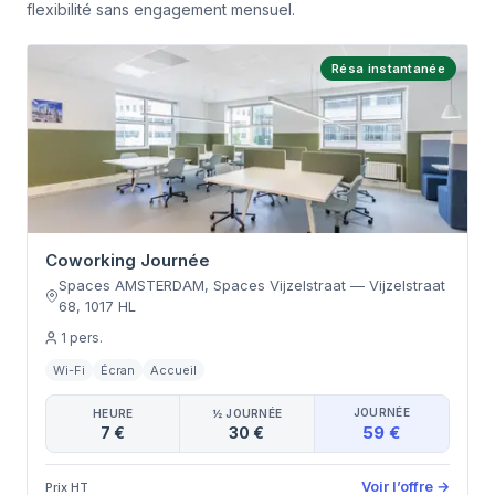
flexibilité sans engagement mensuel.
Résa instantanée
Coworking Journée
Spaces AMSTERDAM, Spaces Vijzelstraat
—
Vijzelstraat
68
,
1017 HL
1
pers.
Wi-Fi
Écran
Accueil
JOURNÉE
HEURE
½ JOURNÉE
59 €
7 €
30 €
Voir l’offre
→
Prix HT