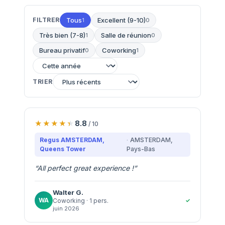
FILTRER
Tous
Excellent (9-10)
1
0
Très bien (7-8)
Salle de réunion
1
0
Bureau privatif
Coworking
0
1
TRIER
8.8
/ 10
Regus AMSTERDAM,
AMSTERDAM
,
Queens Tower
Pays-Bas
“
All perfect great experience !
”
Walter
G.
WA
✓
Coworking
· 1 pers.
juin 2026