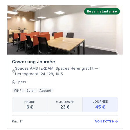
Résa instantanée
Coworking Journée
Spaces AMSTERDAM, Spaces Herengracht
—
Herengracht 124-128
,
1015
1
pers.
Wi-Fi
Écran
Accueil
JOURNÉE
HEURE
½ JOURNÉE
45 €
6 €
23 €
Voir l’offre
→
Prix HT