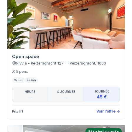
Open space
Rivvia - Keizersgracht 127
—
Keizersgracht
,
1000
5
pers.
Wi-Fi
Écran
JOURNÉE
HEURE
½ JOURNÉE
45 €
—
—
Voir l’offre
→
Prix HT
Résa instantanée