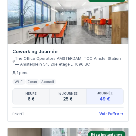
Coworking Journée
The Office Operators AMSTERDAM, TOO Amstel Station
—
Amstelplein 54, 26e etage ,
,
1096 BC
1
pers.
Wi-Fi
Écran
Accueil
JOURNÉE
HEURE
½ JOURNÉE
49 €
6 €
25 €
Voir l’offre
→
Prix HT
Résa instantanée