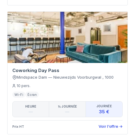
Coworking Day Pass
Mindspace Dam
—
Nieuwezijds Voorburgwal
,
1000
10
pers.
Wi-Fi
Écran
JOURNÉE
HEURE
½ JOURNÉE
35 €
—
—
Voir l’offre
→
Prix HT