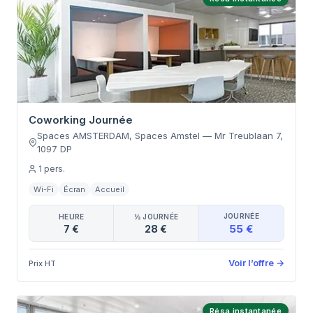
Coworking Journée
Spaces AMSTERDAM, Spaces Amstel
—
Mr Treublaan 7
,
1097 DP
1
pers.
Wi-Fi
Écran
Accueil
JOURNÉE
HEURE
½ JOURNÉE
55 €
7 €
28 €
Voir l’offre
→
Prix HT
Résa instantanée