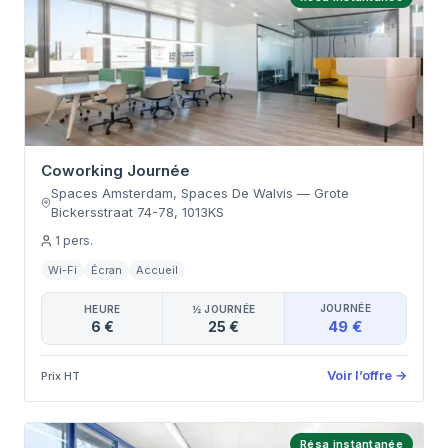
Coworking Journée
Spaces Amsterdam, Spaces De Walvis
—
Grote
Bickersstraat 74-78
,
1013KS
1
pers.
Wi-Fi
Écran
Accueil
JOURNÉE
HEURE
½ JOURNÉE
49 €
6 €
25 €
Voir l’offre
→
Prix HT
Résa instantanée