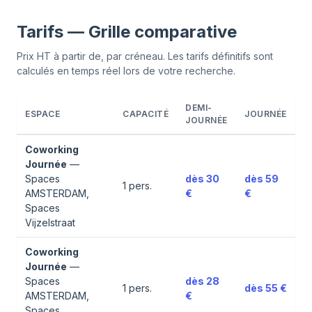
Tarifs — Grille comparative
Prix HT à partir de, par créneau. Les tarifs définitifs sont
calculés en temps réel lors de votre recherche.
DEMI-
ESPACE
CAPACITÉ
JOURNÉE
JOURNÉE
Coworking
Journée
—
Spaces
dès
30
dès
59
1
pers.
AMSTERDAM,
€
€
Spaces
Vijzelstraat
Coworking
Journée
—
Spaces
dès
28
1
pers.
dès
55 €
AMSTERDAM,
€
Spaces