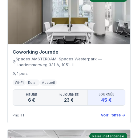
Coworking Journée
Spaces AMSTERDAM, Spaces Westerpark
—
Haarlemmerweg 331 A
,
1051LH
1
pers.
Wi-Fi
Écran
Accueil
JOURNÉE
HEURE
½ JOURNÉE
45 €
6 €
23 €
Voir l’offre
→
Prix HT
Résa instantanée