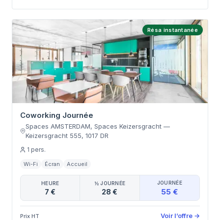
Résa instantanée
Coworking Journée
Spaces AMSTERDAM, Spaces Keizersgracht
—
Keizersgracht 555
,
1017 DR
1
pers.
Wi-Fi
Écran
Accueil
JOURNÉE
HEURE
½ JOURNÉE
55 €
7 €
28 €
Voir l’offre
→
Prix HT