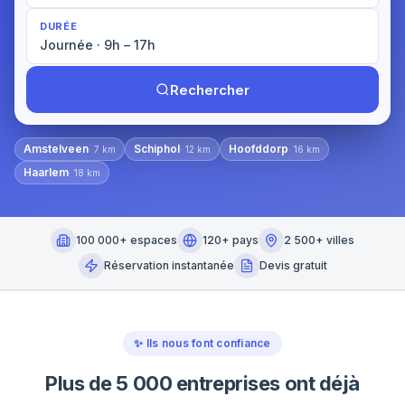
DURÉE
Journée · 9h – 17h
Rechercher
Amstelveen
Schiphol
Hoofddorp
·
7
km
·
12
km
·
16
km
Haarlem
·
18
km
100 000+ espaces
120+ pays
2 500+ villes
Réservation instantanée
Devis gratuit
✨
Ils nous font confiance
Plus de 5 000 entreprises ont déjà