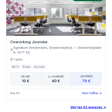
Coworking Journée
Signature Amsterdam, Strawinskyhuis
—
Strawinskylaan
6
,
1077 XZ
1
pers.
Wi-Fi
Écran
Accueil
JOURNÉE
HEURE
½ JOURNÉE
79 €
10 €
40 €
Voir l’offre
→
Prix HT
Voir les
42
espaces
→