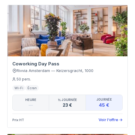
Coworking Day Pass
Rivvia Amsterdam
—
Keizersgracht
,
1000
50
pers.
Wi-Fi
Écran
JOURNÉE
HEURE
½ JOURNÉE
45 €
—
23 €
Voir l’offre
→
Prix HT