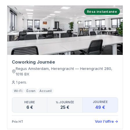
Résa instantanée
Coworking Journée
Regus Amsterdam, Herengracht
—
Herengracht 280
,
1016 BX
1
pers.
Wi-Fi
Écran
Accueil
JOURNÉE
HEURE
½ JOURNÉE
49 €
6 €
25 €
Voir l’offre
→
Prix HT