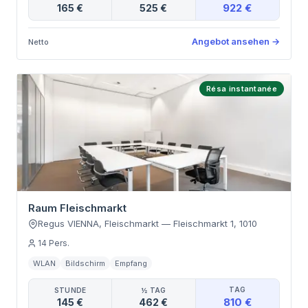
922 €
165 €
525 €
Angebot ansehen
→
Netto
Résa instantanée
Raum Fleischmarkt
Regus VIENNA, Fleischmarkt
—
Fleischmarkt 1
,
1010
14
Pers.
WLAN
Bildschirm
Empfang
TAG
STUNDE
½ TAG
810 €
145 €
462 €