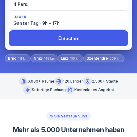
4 Pers.
DAUER
Ganzer Tag · 9h – 17h
Suchen
Brno
Graz
Linz
Szentendre
·
111
km
·
145
km
·
155
km
·
209
km
6.000+ Räume
120 Länder
2.500+ Städte
Sofortige Buchung
Kostenloses Angebot
✨
Sie vertrauen uns
Mehr als 5.000 Unternehmen haben