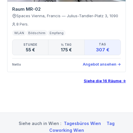
Raum MR-02
Spaces Vienna, Francis
—
Julius-Tandler-Platz 3
,
1090
8
Pers.
WLAN
Bildschirm
Empfang
TAG
STUNDE
½ TAG
307 €
55 €
175 €
Angebot ansehen
→
Netto
Siehe die
16
Räume
→
Siehe auch in
Wien
:
Tagesbüros Wien
·
Tag
Coworking Wien