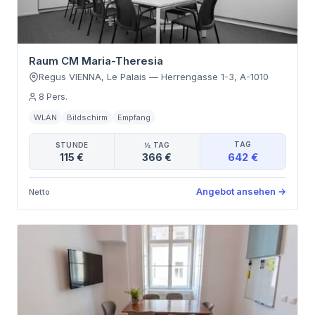
Raum CM Maria-Theresia
Regus VIENNA, Le Palais
—
Herrengasse 1-3
,
A-1010
8
Pers.
WLAN
Bildschirm
Empfang
TAG
STUNDE
½ TAG
642 €
115 €
366 €
Angebot ansehen
→
Netto