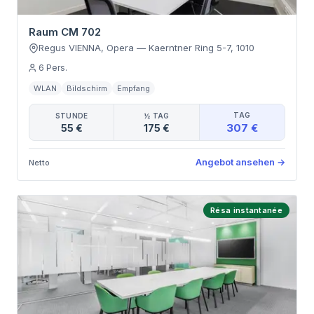
Raum CM 702
Regus VIENNA, Opera
—
Kaerntner Ring 5-7
,
1010
6
Pers.
WLAN
Bildschirm
Empfang
TAG
STUNDE
½ TAG
307 €
55 €
175 €
Angebot ansehen
→
Netto
Résa instantanée