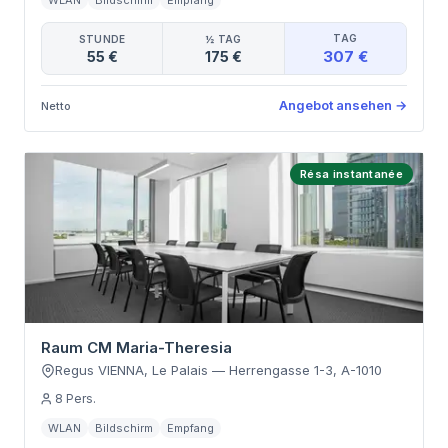
WLAN
Bildschirm
Empfang
TAG
STUNDE
½ TAG
307 €
55 €
175 €
Angebot ansehen
→
Netto
Résa instantanée
Raum CM Maria-Theresia
Regus VIENNA, Le Palais
—
Herrengasse 1-3
,
A-1010
8
Pers.
WLAN
Bildschirm
Empfang