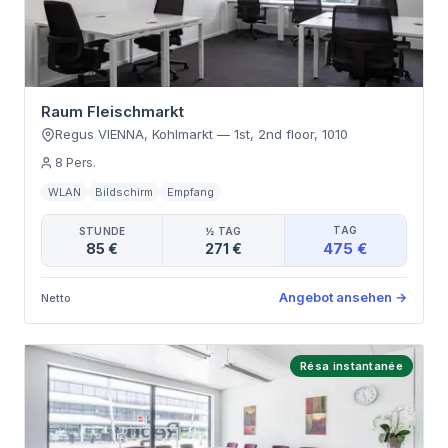
Raum Fleischmarkt
Regus VIENNA, Kohlmarkt
—
1st, 2nd floor
,
1010
8
Pers.
WLAN
Bildschirm
Empfang
TAG
STUNDE
½ TAG
475 €
85 €
271 €
Angebot ansehen
→
Netto
Résa instantanée