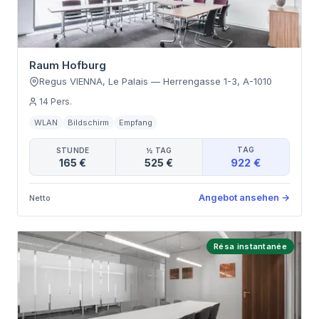
Raum Hofburg
Regus VIENNA, Le Palais
—
Herrengasse 1-3
,
A-1010
14
Pers.
WLAN
Bildschirm
Empfang
TAG
STUNDE
½ TAG
922 €
165 €
525 €
Angebot ansehen
→
Netto
Résa instantanée