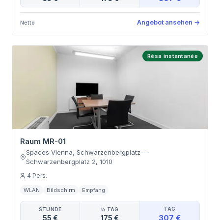
Angebot ansehen
→
Netto
Résa instantanée
Raum MR-01
Spaces Vienna, Schwarzenbergplatz
—
Schwarzenbergplatz 2
,
1010
4
Pers.
WLAN
Bildschirm
Empfang
TAG
STUNDE
½ TAG
307 €
55 €
175 €