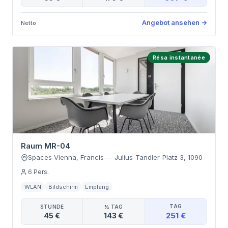
Angebot ansehen
→
Netto
Résa instantanée
Raum MR-04
Spaces Vienna, Francis
—
Julius-Tandler-Platz 3
,
1090
6
Pers.
WLAN
Bildschirm
Empfang
TAG
STUNDE
½ TAG
251 €
45 €
143 €