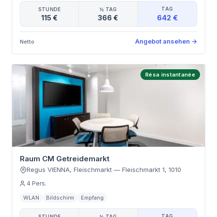
TAG
STUNDE
½ TAG
642 €
115 €
366 €
Angebot ansehen
→
Netto
Résa instantanée
Raum CM Getreidemarkt
Regus VIENNA, Fleischmarkt
—
Fleischmarkt 1
,
1010
4
Pers.
WLAN
Bildschirm
Empfang
TAG
STUNDE
½ TAG