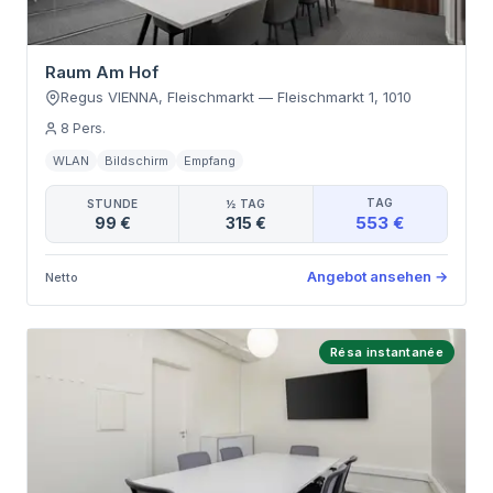
Raum Am Hof
Regus VIENNA, Fleischmarkt
—
Fleischmarkt 1
,
1010
8
Pers.
WLAN
Bildschirm
Empfang
TAG
STUNDE
½ TAG
553 €
99 €
315 €
Angebot ansehen
→
Netto
Résa instantanée