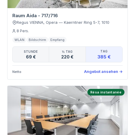
Raum Aida - 717/716
Regus VIENNA, Opera
—
Kaerntner Ring 5-7
,
1010
8
Pers.
WLAN
Bildschirm
Empfang
TAG
STUNDE
½ TAG
385 €
69 €
220 €
Angebot ansehen
→
Netto
Résa instantanée