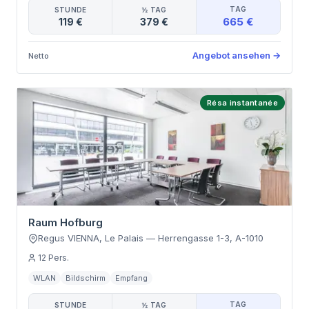
TAG
STUNDE
½ TAG
665 €
119 €
379 €
Angebot ansehen
→
Netto
Résa instantanée
Raum Hofburg
Regus VIENNA, Le Palais
—
Herrengasse 1-3
,
A-1010
12
Pers.
WLAN
Bildschirm
Empfang
TAG
STUNDE
½ TAG