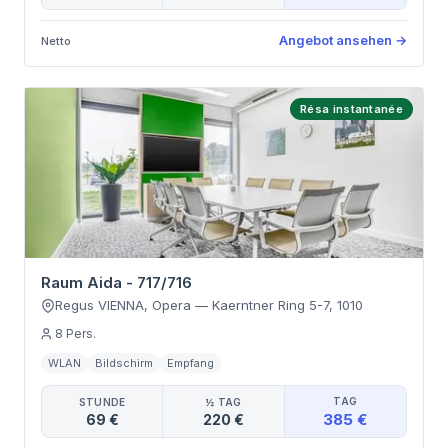
Angebot ansehen
→
Netto
Résa instantanée
Raum Aida - 717/716
Regus VIENNA, Opera
—
Kaerntner Ring 5-7
,
1010
8
Pers.
WLAN
Bildschirm
Empfang
TAG
STUNDE
½ TAG
385 €
69 €
220 €