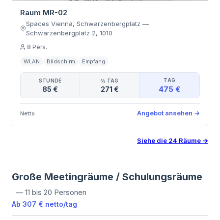
Raum MR-02
Spaces Vienna, Schwarzenbergplatz
—
Schwarzenbergplatz 2
,
1010
8
Pers.
WLAN
Bildschirm
Empfang
TAG
STUNDE
½ TAG
475 €
85 €
271 €
Angebot ansehen
→
Netto
Siehe die
24
Räume
→
Große Meetingräume / Schulungsräume
—
11 bis 20 Personen
Ab
307 €
netto
/
tag