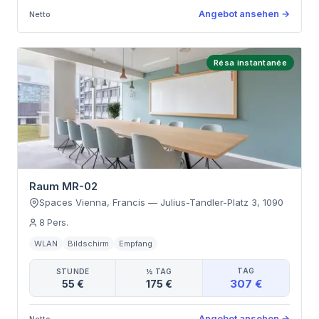
Angebot ansehen
→
Netto
Résa instantanée
Raum MR-02
Spaces Vienna, Francis
—
Julius-Tandler-Platz 3
,
1090
8
Pers.
WLAN
Bildschirm
Empfang
TAG
STUNDE
½ TAG
307 €
55 €
175 €
Angebot ansehen
→
Netto