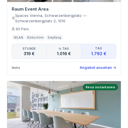
Raum Event Area
Spaces Vienna, Schwarzenbergplatz
—
Schwarzenbergplatz 2
,
1010
60
Pers.
WLAN
Bildschirm
Empfang
TAG
STUNDE
½ TAG
1.782 €
319 €
1.016 €
Angebot ansehen
→
Netto
Résa instantanée