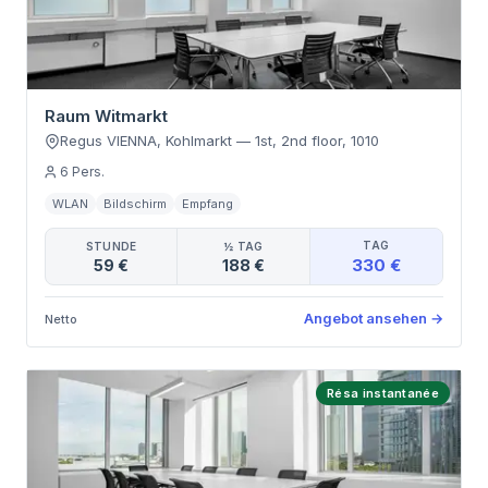
Raum Witmarkt
Regus VIENNA, Kohlmarkt
—
1st, 2nd floor
,
1010
6
Pers.
WLAN
Bildschirm
Empfang
TAG
STUNDE
½ TAG
330 €
59 €
188 €
Angebot ansehen
→
Netto
Résa instantanée