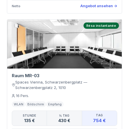
Angebot ansehen
→
Netto
Résa instantanée
Raum MR-03
Spaces Vienna, Schwarzenbergplatz
—
Schwarzenbergplatz 2
,
1010
16
Pers.
WLAN
Bildschirm
Empfang
TAG
STUNDE
½ TAG
754 €
135 €
430 €