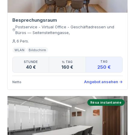
Besprechungsraum
Postservice - Virtual Office - Geschäftadressen und
Büros
—
Seitenstettengasse
,
6
Pers.
WLAN
Bildschirm
TAG
STUNDE
½ TAG
250 €
40 €
160 €
Angebot ansehen
→
Netto
Résa instantanée