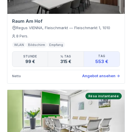
Raum Am Hof
Regus VIENNA, Fleischmarkt
—
Fleischmarkt 1
,
1010
8
Pers.
WLAN
Bildschirm
Empfang
TAG
STUNDE
½ TAG
553 €
99 €
315 €
Angebot ansehen
→
Netto
Résa instantanée