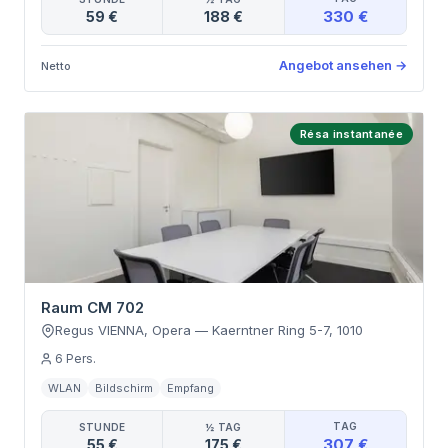
330 €
59 €
188 €
Angebot ansehen
→
Netto
Résa instantanée
Raum CM 702
Regus VIENNA, Opera
—
Kaerntner Ring 5-7
,
1010
6
Pers.
WLAN
Bildschirm
Empfang
TAG
STUNDE
½ TAG
307 €
55 €
175 €