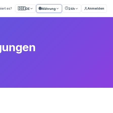
🌐
🇩🇪
iert es?
Anmelden
DE
Währung
24h
gungen