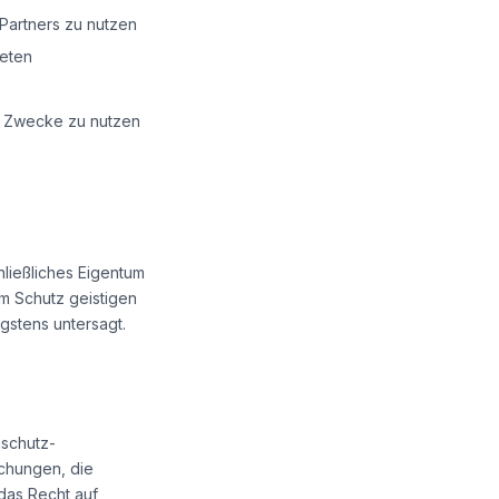
artners zu nutzen
reten
de Zwecke zu nutzen
hließliches Eigentum
m Schutz geistigen
gstens untersagt.
schutz-
chungen, die
das Recht auf