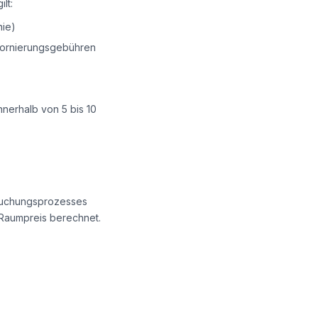
lt:
nie)
Stornierungsgebühren
nnerhalb von 5 bis 10
 Buchungsprozesses
 Raumpreis berechnet.