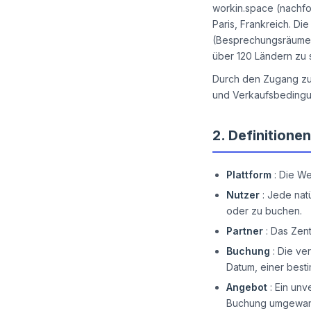
workin.space (nachfol
Paris, Frankreich. Di
(Besprechungsräume, 
über 120 Ländern zu 
Durch den Zugang zur
und Verkaufsbedingu
2.
Definitionen
Plattform
:
Die We
Nutzer
:
Jede natü
oder zu buchen.
Partner
:
Das Zent
Buchung
:
Die ve
Datum, einer best
Angebot
:
Ein unv
Buchung umgewan