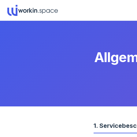
Allge
1.
Servicebesc