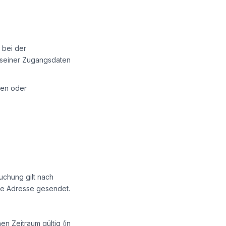
, bei der
t seiner Zugangsdaten
gen oder
uchung gilt nach
ene Adresse gesendet.
n Zeitraum gültig (in