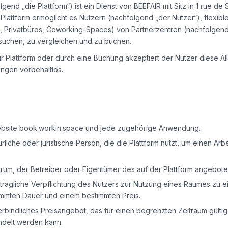
gend „die Plattform“) ist ein Dienst von BEEFAIR mit Sitz in 1 rue d
e Plattform ermöglicht es Nutzern (nachfolgend „der Nutzer“), flexib
Privatbüros, Coworking-Spaces) von Partnerzentren (nachfolgend „
suchen, zu vergleichen und zu buchen.
 Plattform oder durch eine Buchung akzeptiert der Nutzer diese A
ngen vorbehaltlos.
bsite book.workin.space und jede zugehörige Anwendung.
rliche oder juristische Person, die die Plattform nutzt, um einen Ar
rum, der Betreiber oder Eigentümer des auf der Plattform angebote
rtragliche Verpflichtung des Nutzers zur Nutzung eines Raumes zu 
immten Dauer und einem bestimmten Preis.
erbindliches Preisangebot, das für einen begrenzten Zeitraum gültig 
delt werden kann.