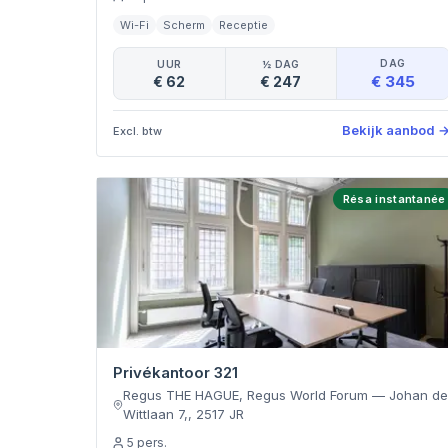
Wi-Fi
Scherm
Receptie
DAG
UUR
½ DAG
€ 345
€ 62
€ 247
Bekijk aanbod
Excl. btw
Résa instantanée
Privékantoor 321
Regus THE HAGUE, Regus World Forum
—
Johan d
Wittlaan 7,
,
2517 JR
5
pers.