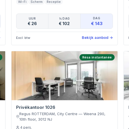
Wi-Fi
Scherm
Receptie
DAG
UUR
½ DAG
€ 143
€ 26
€ 102
→
Bekijk aanbod
→
Excl. btw
Résa instantanée
Privékantoor 1026
e
Regus ROTTERDAM, City Centre
—
Weena 290,
10th floor
,
3012 NJ
4
pers.