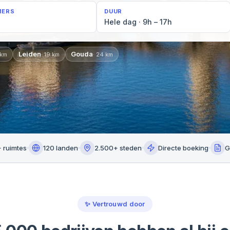
MERS
DUUR
Hele dag · 9h – 17h
Leiden
Gouda
km
·
19
km
·
24
km
 ruimtes
120 landen
2.500+ steden
Directe boeking
G
✨
Vertrouwd door