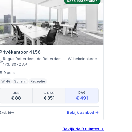
Résa instantanée
Privékantoor 41.56
Regus Rotterdam, de Rotterdam
—
Wilhelminakade
173
,
3072 AP
9
pers.
Wi-Fi
Scherm
Receptie
DAG
UUR
½ DAG
€ 491
€ 88
€ 351
Bekijk aanbod
→
Excl. btw
Bekijk de
9
ruimtes
→