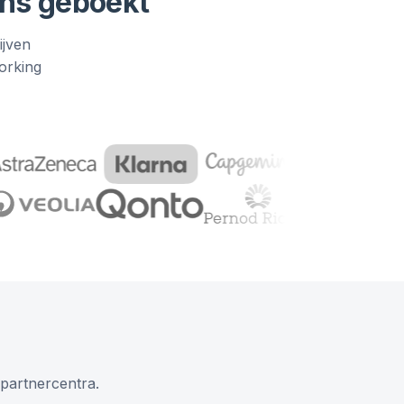
ons geboekt
ijven
orking
 partnercentra.