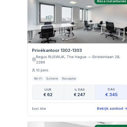
Résa instantanée
Privékantoor 1302-1303
Regus RIJSWIJK, The Hague
—
Einsteinlaan 28
,
2289
10
pers.
Wi-Fi
Scherm
Receptie
DAG
UUR
½ DAG
€ 345
€ 62
€ 247
Bekijk aanbod
Excl. btw