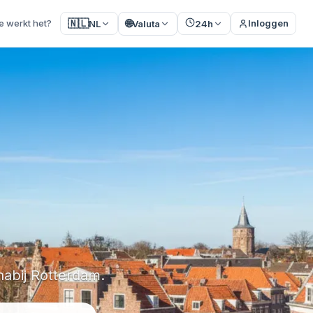
🌐
🇳🇱
e werkt het?
Inloggen
NL
Valuta
24h
nabij Rotterdam.