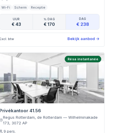
Wi-Fi
Scherm
Receptie
DAG
UUR
½ DAG
€ 238
€ 43
€ 170
Bekijk aanbod
→
Excl. btw
Résa instantanée
Privékantoor 41.56
Regus Rotterdam, de Rotterdam
—
Wilhelminakade
173
,
3072 AP
9
pers.