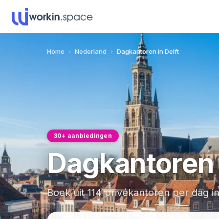
Home
›
Nederland
›
Dagkantoren in Delft
30+ aanbiedingen
Dagkantoren 
Boek uit 114 privékantoren per dag in