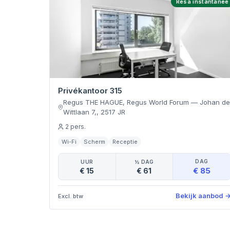
Résa instantanée
Privékantoor 315
Regus THE HAGUE, Regus World Forum
—
Johan d
Wittlaan 7,
,
2517 JR
2
pers.
Wi-Fi
Scherm
Receptie
DAG
UUR
½ DAG
€ 85
€ 15
€ 61
Bekijk aanbod
Excl. btw