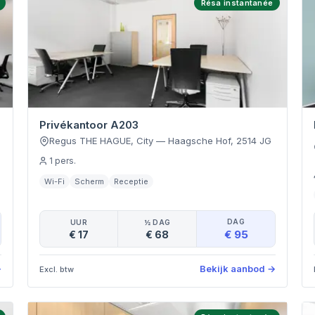
Résa instantanée
Privékantoor A203
Regus THE HAGUE, City
—
Haagsche Hof
,
2514 JG
1
pers.
Wi-Fi
Scherm
Receptie
DAG
UUR
½ DAG
€ 95
€ 17
€ 68
→
Bekijk aanbod
→
Excl. btw