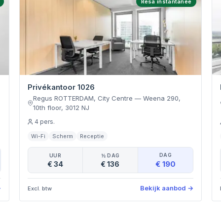
Résa instantanée
Privékantoor 1026
e
Regus ROTTERDAM, City Centre
—
Weena 290,
10th floor
,
3012 NJ
4
pers.
Wi-Fi
Scherm
Receptie
DAG
UUR
½ DAG
€ 190
€ 34
€ 136
→
Bekijk aanbod
→
Excl. btw