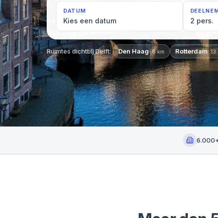
DATUM
DEELNE
Kies een datum
2 pers.
Ruimtes dichtbij
Delft
:
Den Haag
Rotterdam
·
8
km
·
13
6.000+