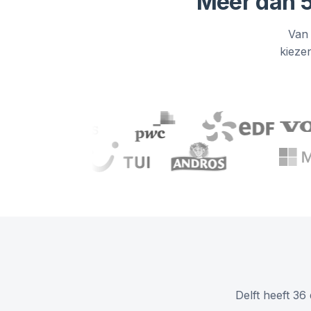
Meer dan 5
Van 
kieze
Delft heeft 36