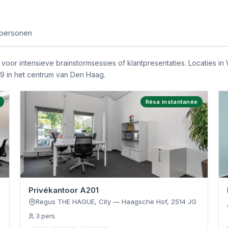
 personen
oor intensieve brainstormsessies of klantpresentaties. Locaties i
89 in het centrum van Den Haag.
Résa instantanée
Privékantoor A201
Regus THE HAGUE, City
—
Haagsche Hof
,
2514 JG
3
pers.