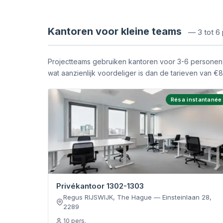
Kantoren voor kleine teams
—
3 tot 6
Projectteams gebruiken kantoren voor 3-6 personen v
wat aanzienlijk voordeliger is dan de tarieven van €
Résa instantanée
Privékantoor 1302-1303
Regus RIJSWIJK, The Hague
—
Einsteinlaan 28
,
2289
10
pers.