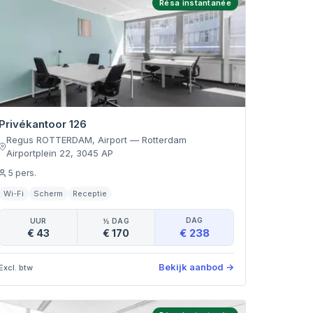
Résa instantanée
Privékantoor 126
Regus ROTTERDAM, Airport
—
Rotterdam
Airportplein 22
,
3045 AP
5
pers.
Wi-Fi
Scherm
Receptie
DAG
UUR
½ DAG
€ 238
€ 43
€ 170
Bekijk aanbod
→
Excl. btw