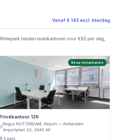
Vanaf
€ 143
excl. btw
/
dag
n Whitepark bieden teamkantoren voor €62 per dag,
Résa instantanée
Privékantoor 126
Regus ROTTERDAM, Airport
—
Rotterdam
Airportplein 22
,
3045 AP
5
pers.