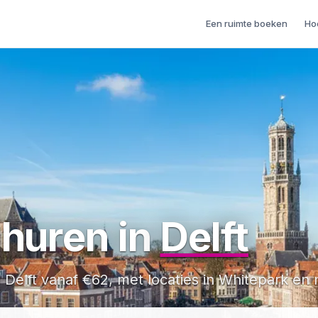
Een ruimte boeken
Ho
huren in
Delft
 Delft vanaf €62, met locaties in Whitepark en 