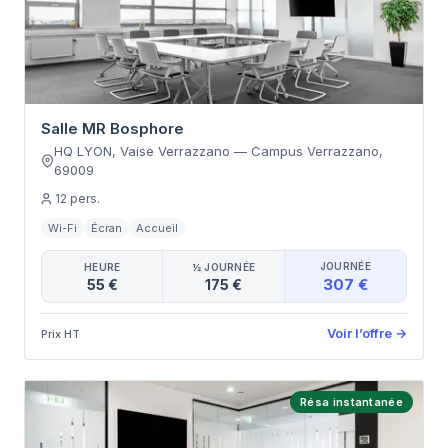
Salle MR Bosphore
HQ LYON, Vaise Verrazzano
—
Campus Verrazzano
,
69009
12
pers.
Wi-Fi
Écran
Accueil
JOURNÉE
HEURE
½ JOURNÉE
307 €
55 €
175 €
Voir l’offre
→
Prix HT
Résa instantanée