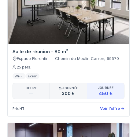
Salle de réunion - 80 m²
Espace Florentin
—
Chemin du Moulin Carron
,
69570
25
pers.
Wi-Fi
Écran
JOURNÉE
HEURE
½ JOURNÉE
450 €
—
300 €
Voir l’offre
→
Prix HT