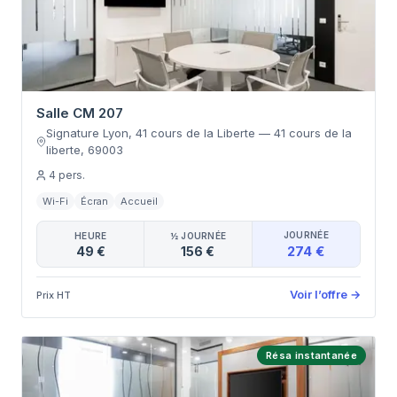
Salle CM 207
Signature Lyon, 41 cours de la Liberte
—
41 cours de la
liberte
,
69003
4
pers.
Wi-Fi
Écran
Accueil
JOURNÉE
HEURE
½ JOURNÉE
274 €
49 €
156 €
Voir l’offre
→
Prix HT
Résa instantanée