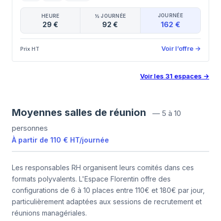
JOURNÉE
HEURE
½ JOURNÉE
162 €
29 €
92 €
Voir l’offre
→
Prix HT
Voir les
31
espaces
→
Moyennes salles de réunion
—
5 à 10
personnes
À partir de
110 €
HT
/
journée
Les responsables RH organisent leurs comités dans ces
formats polyvalents. L'Espace Florentin offre des
configurations de 6 à 10 places entre 110€ et 180€ par jour,
particulièrement adaptées aux sessions de recrutement et
réunions managériales.