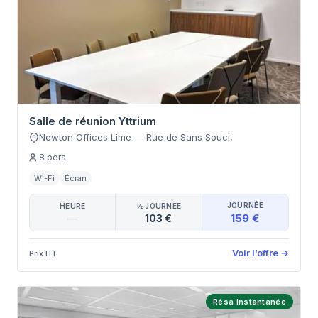
Salle de réunion Yttrium
Newton Offices Lime
—
Rue de Sans Souci
,
8
pers.
Wi-Fi
Écran
JOURNÉE
HEURE
½ JOURNÉE
159 €
—
103 €
Voir l’offre
→
Prix HT
Résa instantanée