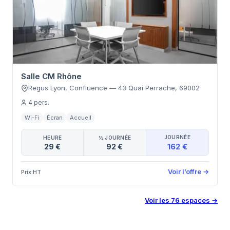
Salle CM Rhône
Regus Lyon, Confluence
—
43 Quai Perrache
,
69002
4
pers.
Wi-Fi
Écran
Accueil
JOURNÉE
HEURE
½ JOURNÉE
162 €
29 €
92 €
Voir l’offre
→
Prix HT
Voir les
76
espaces
→