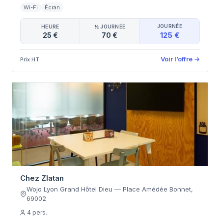
Wi-Fi
Écran
JOURNÉE
HEURE
½ JOURNÉE
125 €
25 €
70 €
Voir l’offre
→
Prix HT
Chez Zlatan
Wojo Lyon Grand Hôtel Dieu
—
Place Amédée Bonnet
,
69002
4
pers.