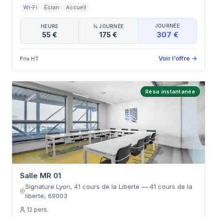
Wi-Fi
Écran
Accueil
JOURNÉE
HEURE
½ JOURNÉE
307 €
55 €
175 €
Voir l’offre
→
Prix HT
Résa instantanée
Salle MR 01
Signature Lyon, 41 cours de la Liberte
—
41 cours de la
liberte
,
69003
12
pers.