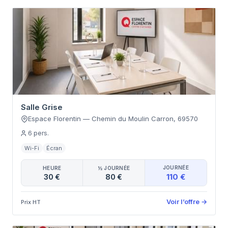
Salle Grise
Espace Florentin
—
Chemin du Moulin Carron
,
69570
6
pers.
Wi-Fi
Écran
JOURNÉE
HEURE
½ JOURNÉE
110 €
30 €
80 €
Voir l’offre
→
Prix HT