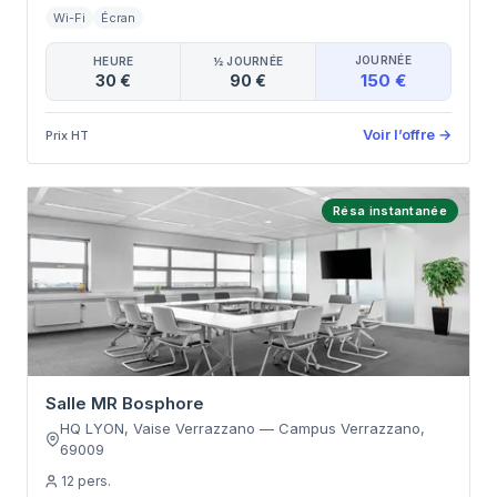
Wi-Fi
Écran
JOURNÉE
HEURE
½ JOURNÉE
150 €
30 €
90 €
Voir l’offre
→
Prix HT
Résa instantanée
Salle MR Bosphore
HQ LYON, Vaise Verrazzano
—
Campus Verrazzano
,
69009
12
pers.