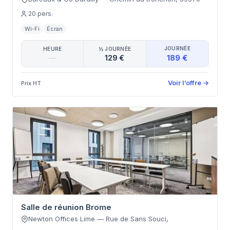
20
pers.
Wi-Fi
Écran
JOURNÉE
HEURE
½ JOURNÉE
189 €
—
129 €
Voir l’offre
→
Prix HT
Salle de réunion Brome
Newton Offices Lime
—
Rue de Sans Souci
,