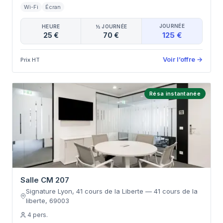
Wi-Fi
Écran
JOURNÉE
HEURE
½ JOURNÉE
125 €
25 €
70 €
Voir l’offre
→
Prix HT
Résa instantanée
Salle CM 207
Signature Lyon, 41 cours de la Liberte
—
41 cours de la
liberte
,
69003
4
pers.