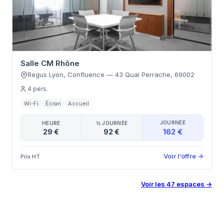
Salle CM Rhône
Regus Lyon, Confluence
—
43 Quai Perrache
,
69002
4
pers.
Wi-Fi
Écran
Accueil
JOURNÉE
HEURE
½ JOURNÉE
162 €
29 €
92 €
Voir l’offre
→
Prix HT
Voir les
47
espaces
→