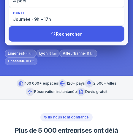
4 pers.
DURÉE
Journée · 9h – 17h
Rechercher
Limonest
Lyon
Villeurbanne
·
4
km
·
8
km
·
11
km
Chassieu
·
18
km
100 000+ espaces
120+ pays
2 500+ villes
Réservation instantanée
Devis gratuit
✨
Ils nous font confiance
Plus de 5 000 entreprises ont déjà