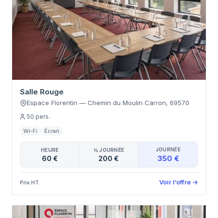
Salle Rouge
Espace Florentin
—
Chemin du Moulin Carron
,
69570
50
pers.
Wi-Fi
Écran
JOURNÉE
HEURE
½ JOURNÉE
350 €
60 €
200 €
Voir l’offre
→
Prix HT