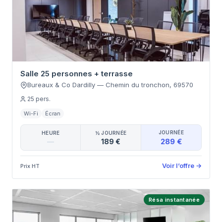
Salle 25 personnes + terrasse
Bureaux & Co Dardilly
—
Chemin du tronchon
,
69570
25
pers.
Wi-Fi
Écran
JOURNÉE
HEURE
½ JOURNÉE
289 €
—
189 €
Voir l’offre
→
Prix HT
Résa instantanée