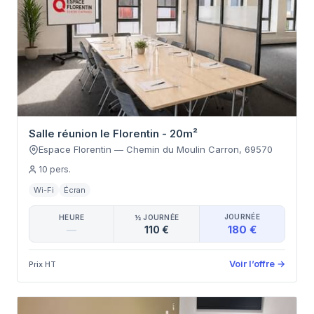
Salle réunion le Florentin - 20m²
Espace Florentin
—
Chemin du Moulin Carron
,
69570
10
pers.
Wi-Fi
Écran
JOURNÉE
HEURE
½ JOURNÉE
180 €
—
110 €
Voir l’offre
→
Prix HT