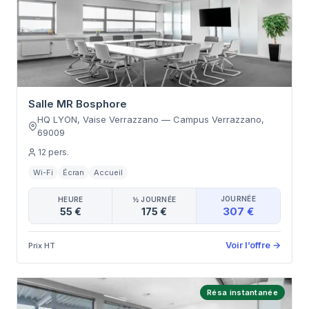
Salle MR Bosphore
HQ LYON, Vaise Verrazzano
—
Campus Verrazzano
,
69009
12
pers.
Wi-Fi
Écran
Accueil
JOURNÉE
HEURE
½ JOURNÉE
307 €
55 €
175 €
Voir l’offre
→
Prix HT
Résa instantanée