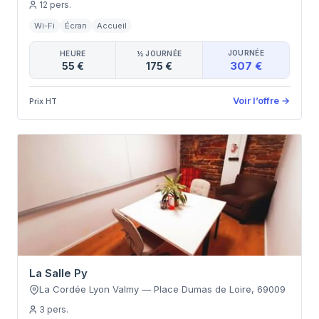
12
pers.
Wi-Fi
Écran
Accueil
JOURNÉE
HEURE
½ JOURNÉE
307 €
55 €
175 €
Voir l’offre
→
Prix HT
La Salle Py
La Cordée Lyon Valmy
—
Place Dumas de Loire
,
69009
3
pers.