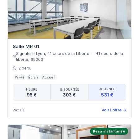
Salle MR 01
Signature Lyon, 41 cours de la Liberte
—
41 cours de la
liberte
,
69003
12
pers.
Wi-Fi
Écran
Accueil
JOURNÉE
HEURE
½ JOURNÉE
531 €
95 €
303 €
Voir l’offre
→
Prix HT
Résa instantanée