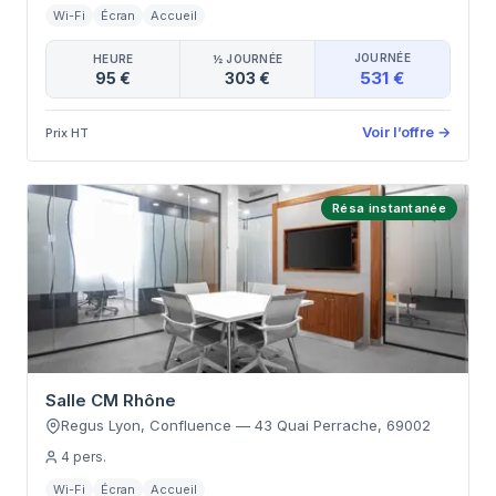
Wi-Fi
Écran
Accueil
JOURNÉE
HEURE
½ JOURNÉE
531 €
95 €
303 €
Voir l’offre
→
Prix HT
Résa instantanée
Salle CM Rhône
Regus Lyon, Confluence
—
43 Quai Perrache
,
69002
4
pers.
Wi-Fi
Écran
Accueil