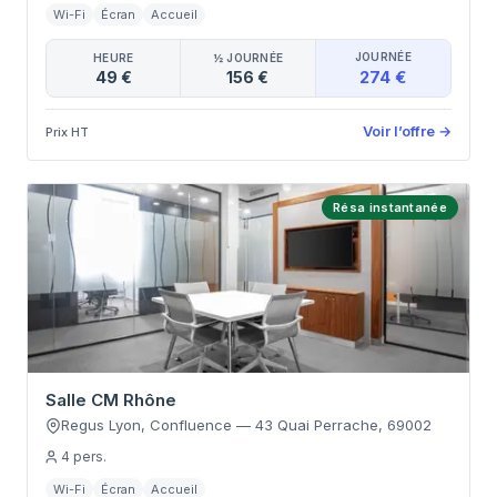
Wi-Fi
Écran
Accueil
JOURNÉE
HEURE
½ JOURNÉE
274 €
49 €
156 €
Voir l’offre
→
Prix HT
Résa instantanée
Salle CM Rhône
Regus Lyon, Confluence
—
43 Quai Perrache
,
69002
4
pers.
Wi-Fi
Écran
Accueil