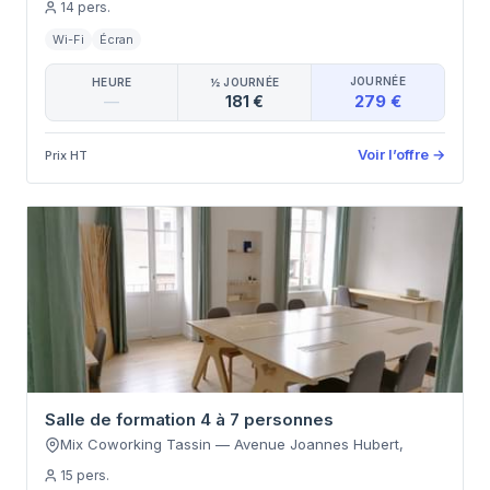
14
pers.
Wi-Fi
Écran
JOURNÉE
HEURE
½ JOURNÉE
279 €
—
181 €
Voir l’offre
→
Prix HT
Salle de formation 4 à 7 personnes
Mix Coworking Tassin
—
Avenue Joannes Hubert
,
15
pers.