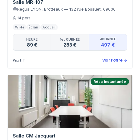
Salle MR-107
Regus LYON, Brotteaux
—
132 rue Bossuet
,
69006
14
pers.
Wi-Fi
Écran
Accueil
JOURNÉE
HEURE
½ JOURNÉE
497 €
89 €
283 €
Voir l’offre
→
Prix HT
Résa instantanée
Salle CM Jacquart