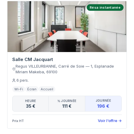
Résa instantanée
Salle CM Jacquart
Regus VILLEURBANNE, Carré de Soie
—
1, Esplanade
Miriam Makeba
,
69100
6
pers.
Wi-Fi
Écran
Accueil
JOURNÉE
HEURE
½ JOURNÉE
196 €
35 €
111 €
Voir l’offre
→
Prix HT