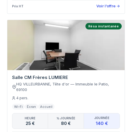
Voir l’offre
→
Prix HT
Résa instantanée
Salle CM Frères LUMIERE
HQ VILLEURBANNE, Tête d'or
—
Immeuble le Patio
,
69100
4
pers.
Wi-Fi
Écran
Accueil
JOURNÉE
HEURE
½ JOURNÉE
140 €
25 €
80 €