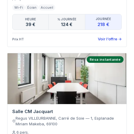
Wi-Fi
Écran
Accueil
JOURNÉE
HEURE
½ JOURNÉE
218 €
39 €
124 €
Voir l’offre
→
Prix HT
Résa instantanée
Salle CM Jacquart
Regus VILLEURBANNE, Carré de Soie
—
1, Esplanade
Miriam Makeba
,
69100
6
pers.