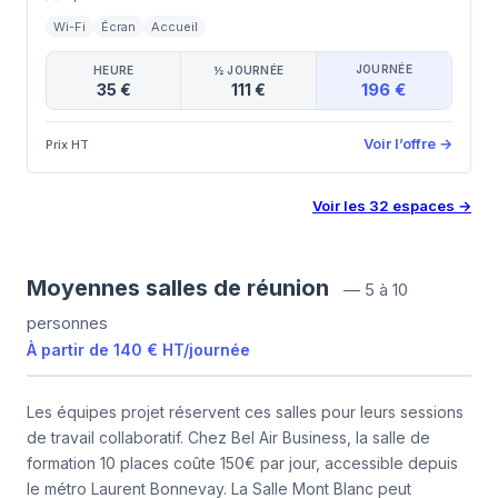
Wi-Fi
Écran
Accueil
JOURNÉE
HEURE
½ JOURNÉE
196 €
35 €
111 €
Voir l’offre
→
Prix HT
Voir les
32
espaces
→
Moyennes salles de réunion
—
5 à 10
personnes
À partir de
140 €
HT
/
journée
Les équipes projet réservent ces salles pour leurs sessions
de travail collaboratif. Chez Bel Air Business, la salle de
formation 10 places coûte 150€ par jour, accessible depuis
le métro Laurent Bonnevay. La Salle Mont Blanc peut