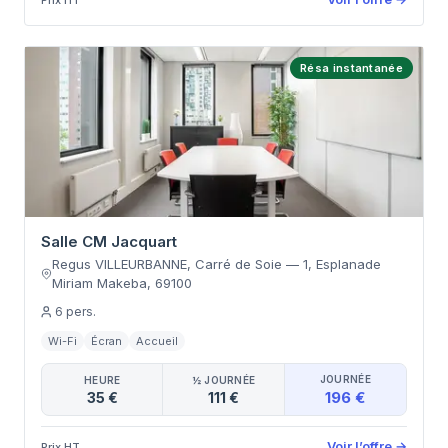
Résa instantanée
Salle CM Jacquart
Regus VILLEURBANNE, Carré de Soie
—
1, Esplanade
Miriam Makeba
,
69100
6
pers.
Wi-Fi
Écran
Accueil
JOURNÉE
HEURE
½ JOURNÉE
196 €
35 €
111 €
Voir l’offre
→
Prix HT