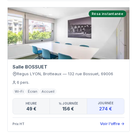
Résa instantanée
Salle BOSSUET
Regus LYON, Brotteaux
—
132 rue Bossuet
,
69006
6
pers.
Wi-Fi
Écran
Accueil
JOURNÉE
HEURE
½ JOURNÉE
274 €
49 €
156 €
Voir l’offre
→
Prix HT