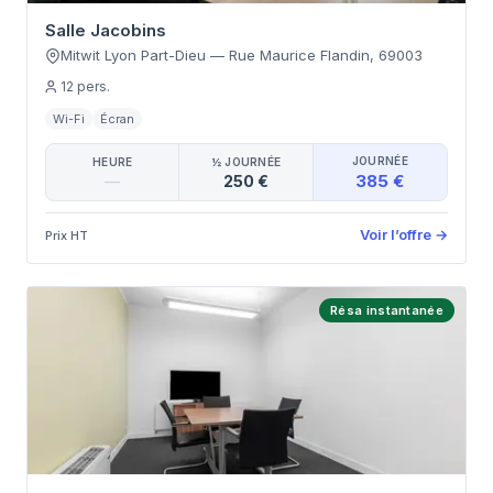
Salle Jacobins
Mitwit Lyon Part-Dieu
—
Rue Maurice Flandin
,
69003
12
pers.
Wi-Fi
Écran
JOURNÉE
HEURE
½ JOURNÉE
385 €
—
250 €
Voir l’offre
→
Prix HT
Résa instantanée