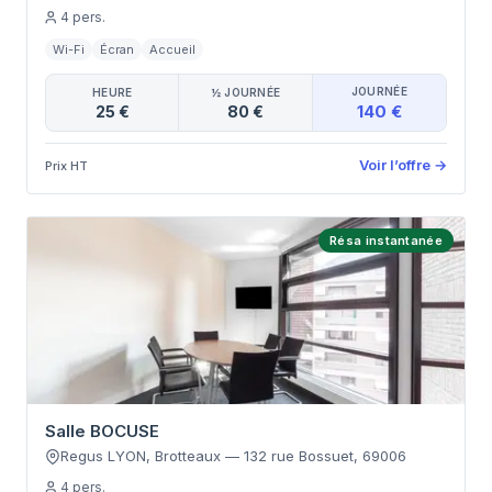
4
pers.
Wi-Fi
Écran
Accueil
JOURNÉE
HEURE
½ JOURNÉE
140 €
25 €
80 €
Voir l’offre
→
Prix HT
Résa instantanée
Salle BOCUSE
Regus LYON, Brotteaux
—
132 rue Bossuet
,
69006
4
pers.