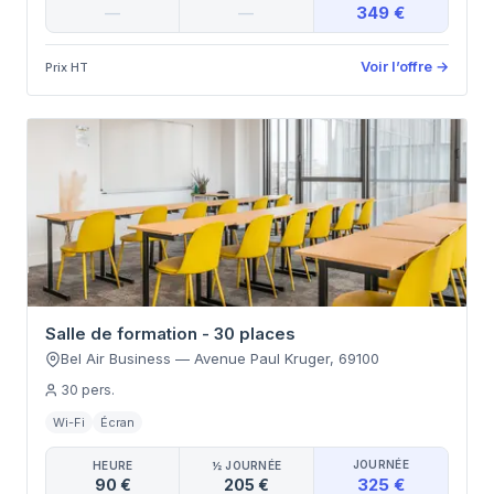
349 €
—
—
Voir l’offre
→
Prix HT
Salle de formation - 30 places
Bel Air Business
—
Avenue Paul Kruger
,
69100
30
pers.
Wi-Fi
Écran
JOURNÉE
HEURE
½ JOURNÉE
325 €
90 €
205 €