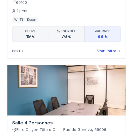
69100
2
pers.
Wi-Fi
Écran
JOURNÉE
HEURE
½ JOURNÉE
99 €
19 €
76 €
Voir l’offre
→
Prix HT
Salle 4 Personnes
Flex-O Lyon Tête d'Or
—
Rue de Genève
,
69006