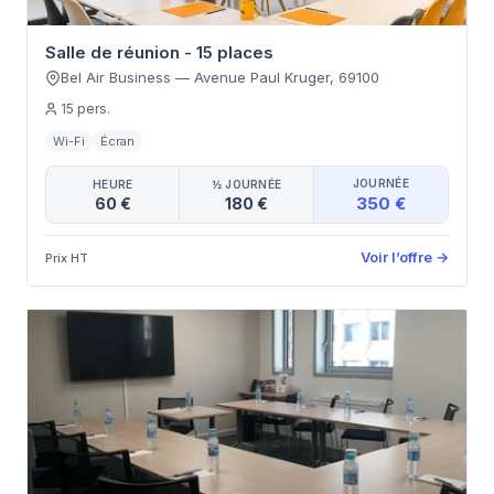
Salle de réunion - 15 places
Bel Air Business
—
Avenue Paul Kruger
,
69100
15
pers.
Wi-Fi
Écran
JOURNÉE
HEURE
½ JOURNÉE
350 €
60 €
180 €
Voir l’offre
→
Prix HT