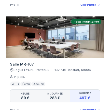
Voir l’offre
→
Prix HT
Résa instantanée
Salle MR-107
Regus LYON, Brotteaux
—
132 rue Bossuet
,
69006
14
pers.
Wi-Fi
Écran
Accueil
JOURNÉE
HEURE
½ JOURNÉE
497 €
89 €
283 €
Voir l’offre
→
Prix HT