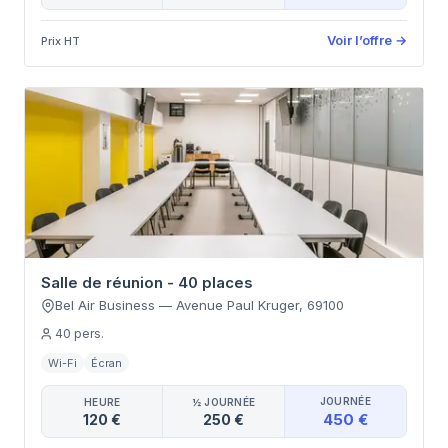
Voir l’offre
→
Prix HT
Salle de réunion - 40 places
Bel Air Business
—
Avenue Paul Kruger
,
69100
40
pers.
Wi-Fi
Écran
JOURNÉE
HEURE
½ JOURNÉE
450 €
120 €
250 €