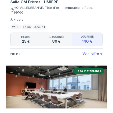
Salle CM Frères LUMIERE
HQ VILLEURBANNE, Tête d'or
—
Immeuble le Patio
,
69100
4
pers.
Wi-Fi
Écran
Accueil
JOURNÉE
HEURE
½ JOURNÉE
140 €
25 €
80 €
Voir l’offre
→
Prix HT
Résa instantanée