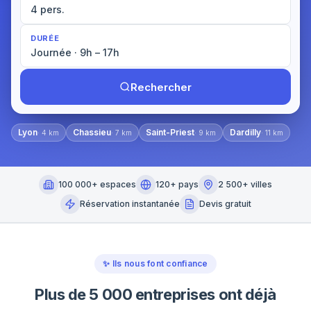
4 pers.
DURÉE
Journée · 9h – 17h
Rechercher
Lyon
Chassieu
Saint-Priest
Dardilly
·
4
km
·
7
km
·
9
km
·
11
km
100 000+ espaces
120+ pays
2 500+ villes
Réservation instantanée
Devis gratuit
✨
Ils nous font confiance
Plus de 5 000 entreprises ont déjà