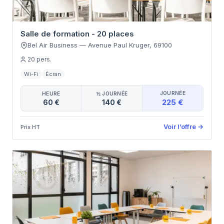
Salle de formation - 20 places
Bel Air Business
—
Avenue Paul Kruger
,
69100
20
pers.
Wi-Fi
Écran
JOURNÉE
HEURE
½ JOURNÉE
225 €
60 €
140 €
Voir l’offre
→
Prix HT