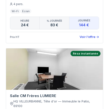
4
pers.
Wi-Fi
Écran
JOURNÉE
HEURE
½ JOURNÉE
144 €
24 €
83 €
Voir l’offre
→
Prix HT
Résa instantanée
Salle CM Frères LUMIERE
HQ VILLEURBANNE, Tête d'or
—
Immeuble le Patio
,
69100