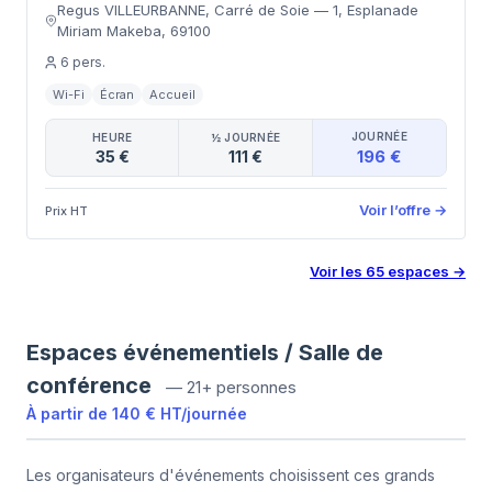
Regus VILLEURBANNE, Carré de Soie
—
1, Esplanade
Miriam Makeba
,
69100
6
pers.
Wi-Fi
Écran
Accueil
JOURNÉE
HEURE
½ JOURNÉE
196 €
35 €
111 €
Voir l’offre
→
Prix HT
Voir les
65
espaces
→
Espaces événementiels / Salle de
conférence
—
21+ personnes
À partir de
140 €
HT
/
journée
Les organisateurs d'événements choisissent ces grands