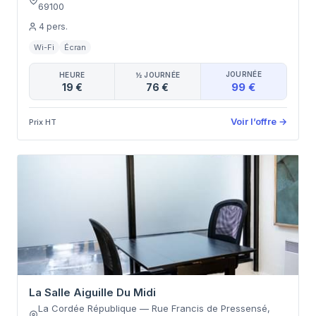
69100
4
pers.
Wi-Fi
Écran
JOURNÉE
HEURE
½ JOURNÉE
99 €
19 €
76 €
Voir l’offre
→
Prix HT
La Salle Aiguille Du Midi
La Cordée République
—
Rue Francis de Pressensé
,