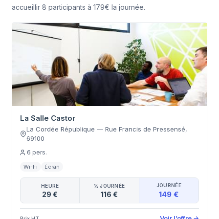
accueillir 8 participants à 179€ la journée.
La Salle Castor
La Cordée République
—
Rue Francis de Pressensé
,
69100
6
pers.
Wi-Fi
Écran
JOURNÉE
HEURE
½ JOURNÉE
149 €
29 €
116 €
Voir l’offre
→
Prix HT