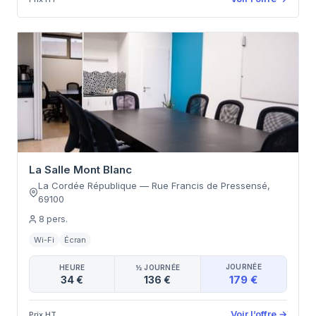
La Salle Mont Blanc
La Cordée République
—
Rue Francis de Pressensé
,
69100
8
pers.
Wi-Fi
Écran
JOURNÉE
HEURE
½ JOURNÉE
179 €
34 €
136 €
Voir l’offre
→
Prix HT