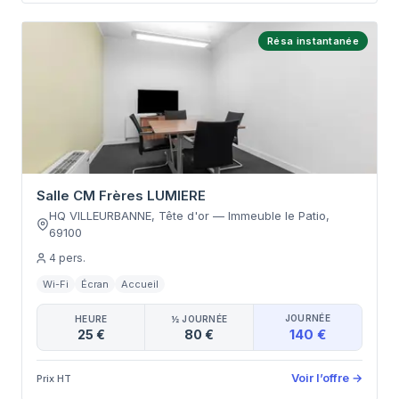
Résa instantanée
Salle CM Frères LUMIERE
HQ VILLEURBANNE, Tête d'or
—
Immeuble le Patio
,
69100
4
pers.
Wi-Fi
Écran
Accueil
JOURNÉE
HEURE
½ JOURNÉE
140 €
25 €
80 €
Voir l’offre
→
Prix HT