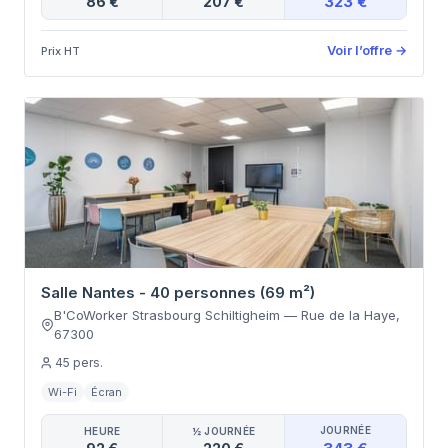
323 €
86 €
207 €
Voir l’offre
→
Prix HT
Salle Nantes - 40 personnes (69 m²)
B'CoWorker Strasbourg Schiltigheim
—
Rue de la Haye
,
67300
45
pers.
Wi-Fi
Écran
JOURNÉE
HEURE
½ JOURNÉE