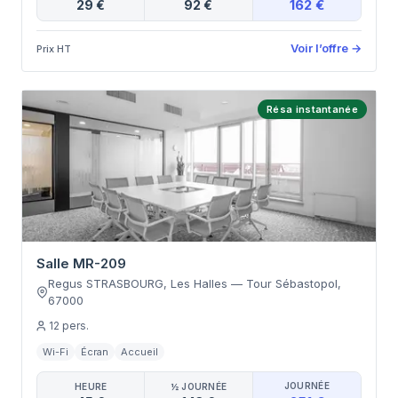
162 €
29 €
92 €
Voir l’offre
→
Prix HT
Résa instantanée
Salle MR-209
Regus STRASBOURG, Les Halles
—
Tour Sébastopol
,
67000
12
pers.
Wi-Fi
Écran
Accueil
JOURNÉE
HEURE
½ JOURNÉE