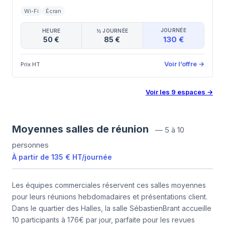
Wi-Fi
Écran
JOURNÉE
HEURE
½ JOURNÉE
130 €
50 €
85 €
Voir l’offre
→
Prix HT
Voir les
9
espaces
→
Moyennes salles de réunion
—
5 à 10
personnes
À partir de
135 €
HT
/
journée
Les équipes commerciales réservent ces salles moyennes
pour leurs réunions hebdomadaires et présentations client.
Dans le quartier des Halles, la salle SébastienBrant accueille
10 participants à 176€ par jour, parfaite pour les revues