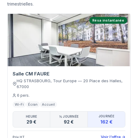
trimestrielles.
Résa instantanée
Salle CM FAURE
HQ STRASBOURG, Tour Europe
—
20 Place des Halles
,
67000
6
pers.
Wi-Fi
Écran
Accueil
JOURNÉE
HEURE
½ JOURNÉE
162 €
29 €
92 €
Voir l’offre
→
Prix HT