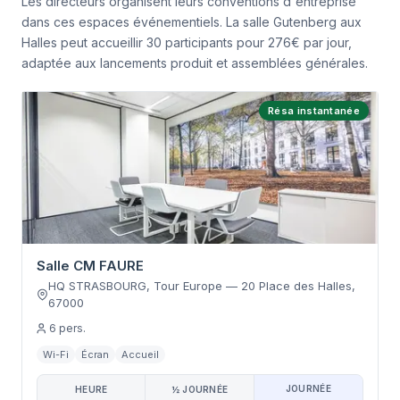
Les directeurs organisent leurs conventions d'entreprise
dans ces espaces événementiels. La salle Gutenberg aux
Halles peut accueillir 30 participants pour 276€ par jour,
adaptée aux lancements produit et assemblées générales.
Résa instantanée
Salle CM FAURE
HQ STRASBOURG, Tour Europe
—
20 Place des Halles
,
67000
6
pers.
Wi-Fi
Écran
Accueil
JOURNÉE
HEURE
½ JOURNÉE