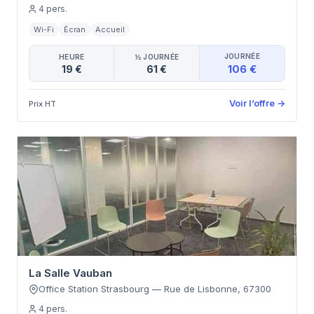
4
pers.
Wi-Fi
Écran
Accueil
JOURNÉE
HEURE
½ JOURNÉE
106 €
19 €
61 €
Voir l’offre
→
Prix HT
La Salle Vauban
Office Station Strasbourg
—
Rue de Lisbonne
,
67300
4
pers.