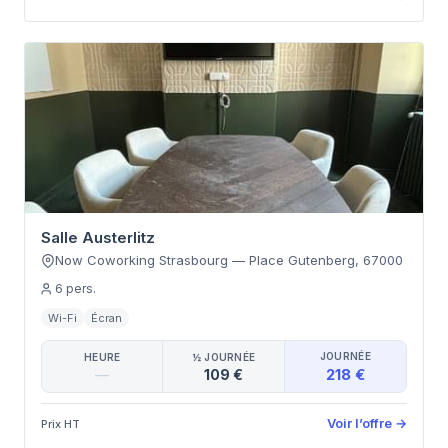
Salle Austerlitz
Now Coworking Strasbourg
—
Place Gutenberg
,
67000
6
pers.
Wi-Fi
Écran
JOURNÉE
HEURE
½ JOURNÉE
218 €
—
109 €
Voir l’offre
→
Prix HT