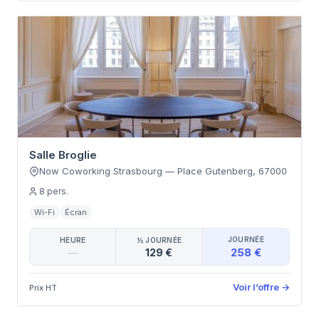
Salle Broglie
Now Coworking Strasbourg
—
Place Gutenberg
,
67000
8
pers.
Wi-Fi
Écran
JOURNÉE
HEURE
½ JOURNÉE
258 €
—
129 €
Voir l’offre
→
Prix HT