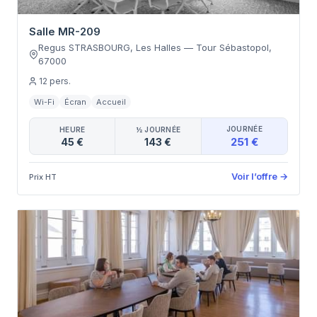
Salle MR-209
Regus STRASBOURG, Les Halles
—
Tour Sébastopol
,
67000
12
pers.
Wi-Fi
Écran
Accueil
JOURNÉE
HEURE
½ JOURNÉE
251 €
45 €
143 €
Voir l’offre
→
Prix HT