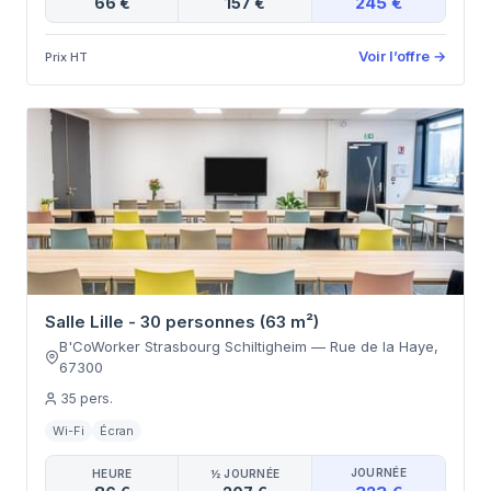
245 €
66 €
157 €
Voir l’offre
→
Prix HT
Salle Lille - 30 personnes (63 m²)
B'CoWorker Strasbourg Schiltigheim
—
Rue de la Haye
,
67300
35
pers.
Wi-Fi
Écran
JOURNÉE
HEURE
½ JOURNÉE