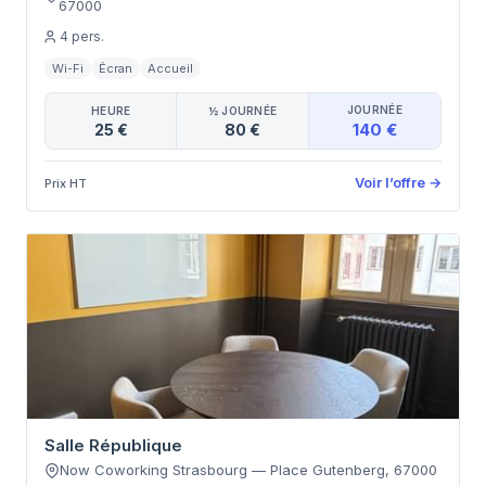
67000
4
pers.
Wi-Fi
Écran
Accueil
JOURNÉE
HEURE
½ JOURNÉE
140 €
25 €
80 €
Voir l’offre
→
Prix HT
Salle République
Now Coworking Strasbourg
—
Place Gutenberg
,
67000