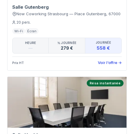
Salle Gutenberg
Now Coworking Strasbourg
—
Place Gutenberg
,
67000
20
pers.
Wi-Fi
Écran
JOURNÉE
HEURE
½ JOURNÉE
558 €
—
279 €
Voir l’offre
→
Prix HT
Résa instantanée