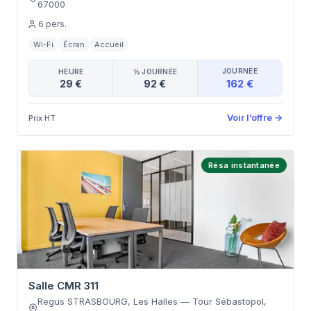
67000
6
pers.
Wi-Fi
Écran
Accueil
JOURNÉE
HEURE
½ JOURNÉE
162 €
29 €
92 €
Voir l’offre
→
Prix HT
Résa instantanée
Salle CMR 311
Regus STRASBOURG, Les Halles
—
Tour Sébastopol
,