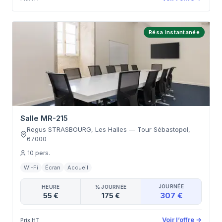
Résa instantanée
Salle MR-215
Regus STRASBOURG, Les Halles
—
Tour Sébastopol
,
67000
10
pers.
Wi-Fi
Écran
Accueil
JOURNÉE
HEURE
½ JOURNÉE
307 €
55 €
175 €
Voir l’offre
→
Prix HT