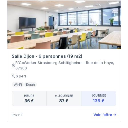
Salle Dijon - 6 personnes (19 m2)
B'CoWorker Strasbourg Schiltigheim
—
Rue de la Haye
,
67300
6
pers.
Wi-Fi
Écran
JOURNÉE
HEURE
½ JOURNÉE
135 €
36 €
87 €
Voir l’offre
→
Prix HT