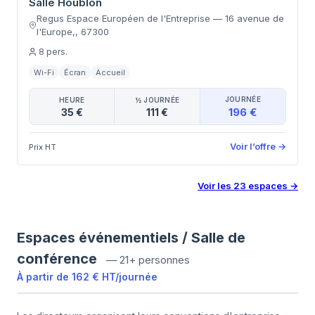
Salle Houblon
Regus Espace Européen de l'Entreprise
—
16 avenue de
l'Europe,
,
67300
8
pers.
Wi-Fi
Écran
Accueil
JOURNÉE
HEURE
½ JOURNÉE
196 €
35 €
111 €
Voir l’offre
→
Prix HT
Voir les
23
espaces
→
Espaces événementiels / Salle de
conférence
—
21+ personnes
À partir de
162 €
HT
/
journée