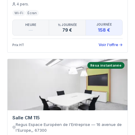
4
pers.
Wi-Fi
Écran
JOURNÉE
HEURE
½ JOURNÉE
158 €
—
79 €
Voir l’offre
→
Prix HT
Résa instantanée
Salle CM 115
Regus Espace Européen de l'Entreprise
—
16 avenue de
l'Europe,
,
67300