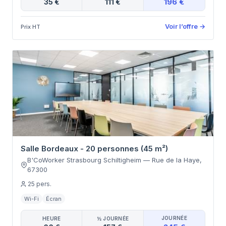
196 €
35 €
111 €
Voir l’offre
→
Prix HT
Salle Bordeaux - 20 personnes (45 m²)
B'CoWorker Strasbourg Schiltigheim
—
Rue de la Haye
,
67300
25
pers.
Wi-Fi
Écran
JOURNÉE
HEURE
½ JOURNÉE