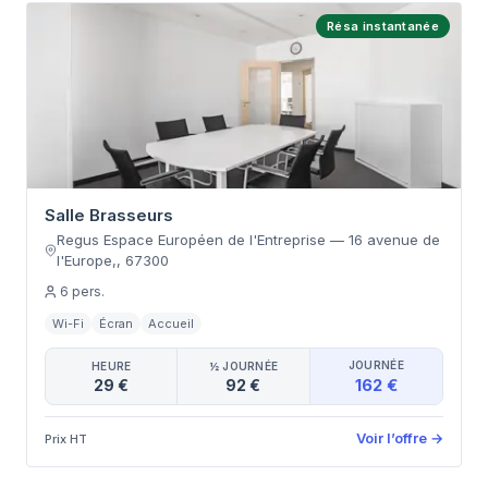
Résa instantanée
Salle Brasseurs
Regus Espace Européen de l'Entreprise
—
16 avenue de
l'Europe,
,
67300
6
pers.
Wi-Fi
Écran
Accueil
JOURNÉE
HEURE
½ JOURNÉE
162 €
29 €
92 €
Voir l’offre
→
Prix HT