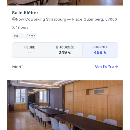
Salle Kléber
Now Coworking Strasbourg
—
Place Gutenberg
,
67000
18
pers.
Wi-Fi
Écran
JOURNÉE
HEURE
½ JOURNÉE
498 €
—
249 €
Voir l’offre
→
Prix HT