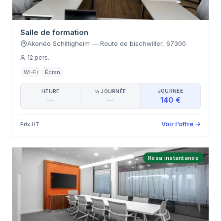
Salle de formation
Akonéo Schiltigheim
—
Route de bischwiller
,
67300
12
pers.
Wi-Fi
Écran
JOURNÉE
HEURE
½ JOURNÉE
140 €
—
—
Voir l’offre
→
Prix HT
Résa instantanée