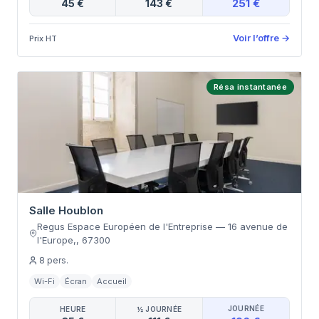
251 €
45 €
143 €
Voir l’offre
→
Prix HT
Résa instantanée
Salle Houblon
Regus Espace Européen de l'Entreprise
—
16 avenue de
l'Europe,
,
67300
8
pers.
Wi-Fi
Écran
Accueil
JOURNÉE
HEURE
½ JOURNÉE