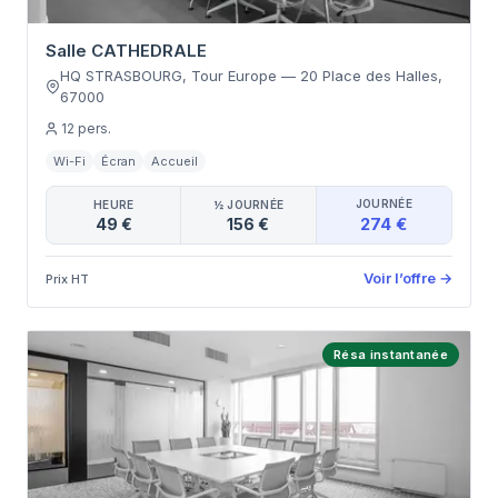
Salle CATHEDRALE
HQ STRASBOURG, Tour Europe
—
20 Place des Halles
,
67000
12
pers.
Wi-Fi
Écran
Accueil
JOURNÉE
HEURE
½ JOURNÉE
274 €
49 €
156 €
Voir l’offre
→
Prix HT
Résa instantanée