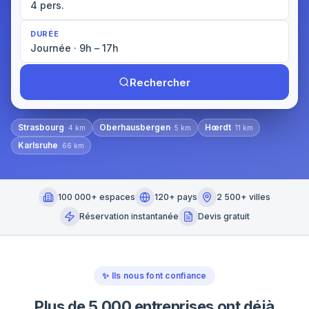
4 pers.
DURÉE
Journée · 9h – 17h
Rechercher
Strasbourg
Oberhausbergen
Hœrdt
·
4
km
·
5
km
·
11
km
Karlsruhe
·
66
km
100 000+ espaces
120+ pays
2 500+ villes
Réservation instantanée
Devis gratuit
✨
Ils nous font confiance
Plus de 5 000 entreprises ont déjà