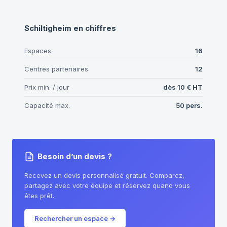
Schiltigheim
en chiffres
Espaces
16
Centres partenaires
12
Prix min. / jour
dès
10 €
HT
Capacité max.
50
pers.
Besoin d’un devis ?
Recevez un devis personnalisé gratuit. Comparez,
partagez avec votre équipe et réservez quand vous
êtes prêt.
Rechercher un espace
→