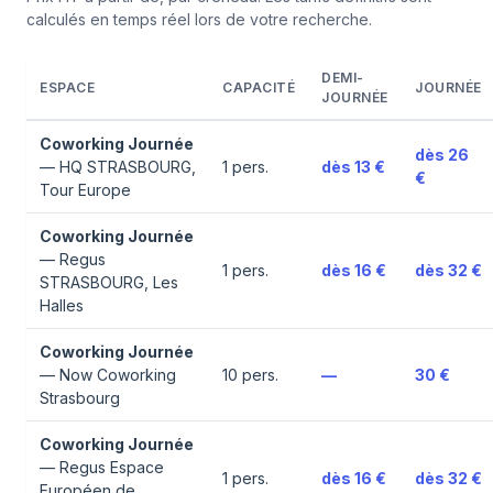
calculés en temps réel lors de votre recherche.
DEMI-
ESPACE
CAPACITÉ
JOURNÉE
JOURNÉE
Coworking Journée
dès
26
—
HQ STRASBOURG,
1
pers.
dès
13 €
€
Tour Europe
Coworking Journée
—
Regus
1
pers.
dès
16 €
dès
32 €
STRASBOURG, Les
Halles
Coworking Journée
—
Now Coworking
10
pers.
—
30 €
Strasbourg
Coworking Journée
—
Regus Espace
1
pers.
dès
16 €
dès
32 €
Européen de