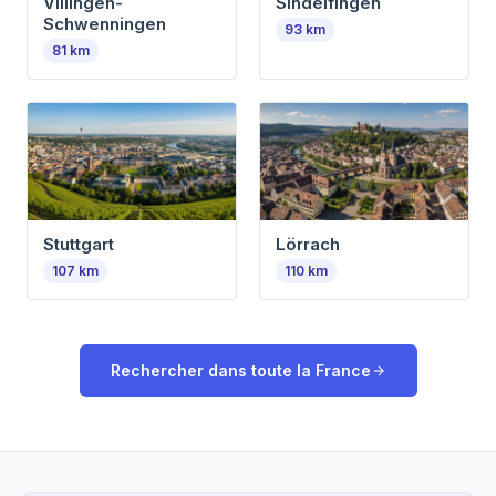
Villingen-
Sindelfingen
Schwenningen
93
km
81
km
Stuttgart
Lörrach
107
km
110
km
Rechercher dans toute la
France