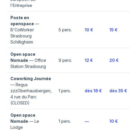
l'Entreprise
Poste en
openspace
—
B'CoWorker
5
pers.
10 €
15 €
Strasbourg
Schiltigheim
Open space
Nomade
—
Office
9
pers.
12 €
20 €
Station Strasbourg
Coworking Journée
—
Regus
zzzOberhausbergen,
1
pers.
dès
18 €
dès
35 €
4 rue du Parc
(CLOSED)
Open space
Nomade
—
Le
1
pers.
—
10 €
Lodge