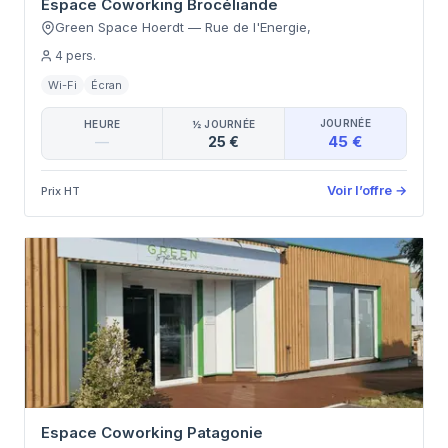
Espace Coworking Brocéliande
Green Space Hoerdt
—
Rue de l'Energie
,
4
pers.
Wi-Fi
Écran
JOURNÉE
HEURE
½ JOURNÉE
45 €
—
25 €
Voir l’offre
→
Prix HT
Espace Coworking Patagonie