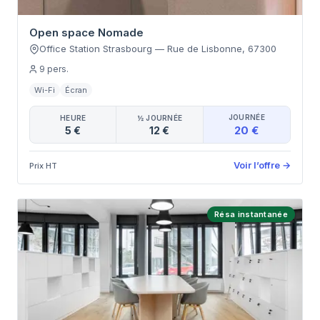
Open space Nomade
Office Station Strasbourg
—
Rue de Lisbonne
,
67300
9
pers.
Wi-Fi
Écran
JOURNÉE
HEURE
½ JOURNÉE
20 €
5 €
12 €
Voir l’offre
→
Prix HT
Résa instantanée