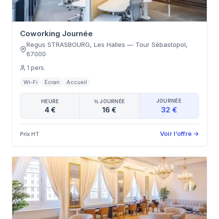
Coworking Journée
Regus STRASBOURG, Les Halles
—
Tour Sébastopol
,
67000
1
pers.
Wi-Fi
Écran
Accueil
JOURNÉE
HEURE
½ JOURNÉE
32 €
4 €
16 €
Voir l’offre
→
Prix HT