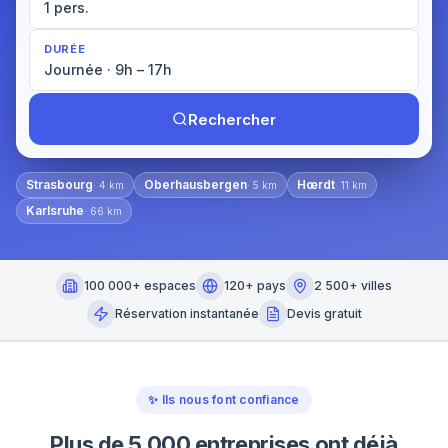
1 pers.
DURÉE
Journée · 9h – 17h
Rechercher
Strasbourg
Oberhausbergen
Hœrdt
·
4
km
·
5
km
·
11
km
Karlsruhe
·
66
km
100 000+ espaces
120+ pays
2 500+ villes
Réservation instantanée
Devis gratuit
✨
Ils nous font confiance
Plus de 5 000 entreprises ont déjà