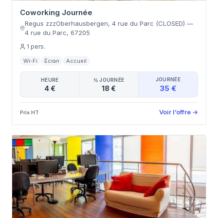
Coworking Journée
Regus zzzOberhausbergen, 4 rue du Parc (CLOSED)
—
4 rue du Parc
,
67205
1
pers.
Wi-Fi
Écran
Accueil
JOURNÉE
HEURE
½ JOURNÉE
35 €
4 €
18 €
Voir l’offre
→
Prix HT