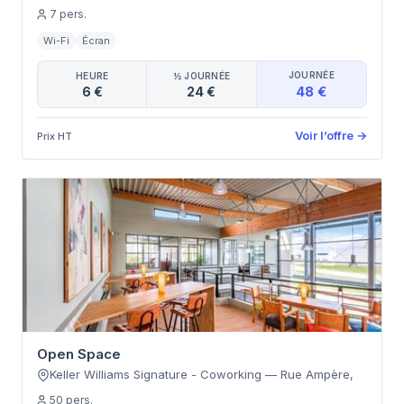
7
pers.
Wi-Fi
Écran
JOURNÉE
HEURE
½ JOURNÉE
48 €
6 €
24 €
Voir l’offre
→
Prix HT
Open Space
Keller Williams Signature - Coworking
—
Rue Ampère
,
50
pers.