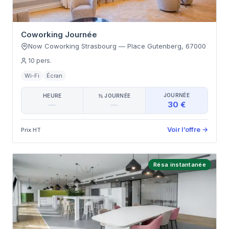
Coworking Journée
Now Coworking Strasbourg
—
Place Gutenberg
,
67000
10
pers.
Wi-Fi
Écran
JOURNÉE
HEURE
½ JOURNÉE
30 €
—
—
Voir l’offre
→
Prix HT
Résa instantanée