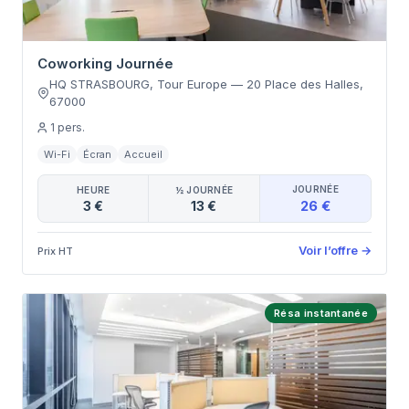
Coworking Journée
HQ STRASBOURG, Tour Europe
—
20 Place des Halles
,
67000
1
pers.
Wi-Fi
Écran
Accueil
JOURNÉE
HEURE
½ JOURNÉE
26 €
3 €
13 €
Voir l’offre
→
Prix HT
Résa instantanée