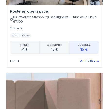
Poste en openspace
B'CoWorker Strasbourg Schiltigheim
—
Rue de la Haye
,
67300
5
pers.
Wi-Fi
Écran
JOURNÉE
HEURE
½ JOURNÉE
15 €
4 €
10 €
Voir l’offre
→
Prix HT