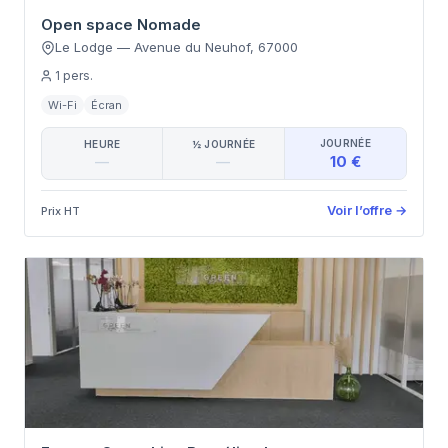
Open space Nomade
Le Lodge
—
Avenue du Neuhof
,
67000
1
pers.
Wi-Fi
Écran
JOURNÉE
HEURE
½ JOURNÉE
10 €
—
—
Voir l’offre
→
Prix HT