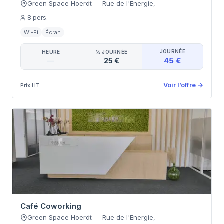
Green Space Hoerdt
—
Rue de l'Energie
,
8
pers.
Wi-Fi
Écran
JOURNÉE
HEURE
½ JOURNÉE
45 €
—
25 €
Voir l’offre
→
Prix HT
Café Coworking
Green Space Hoerdt
—
Rue de l'Energie
,