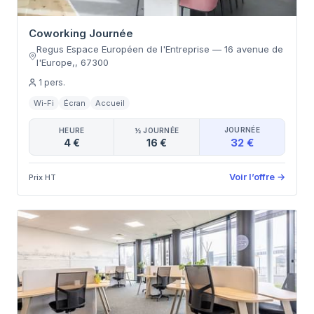
Coworking Journée
Regus Espace Européen de l'Entreprise
—
16 avenue de
l'Europe,
,
67300
1
pers.
Wi-Fi
Écran
Accueil
JOURNÉE
HEURE
½ JOURNÉE
32 €
4 €
16 €
Voir l’offre
→
Prix HT