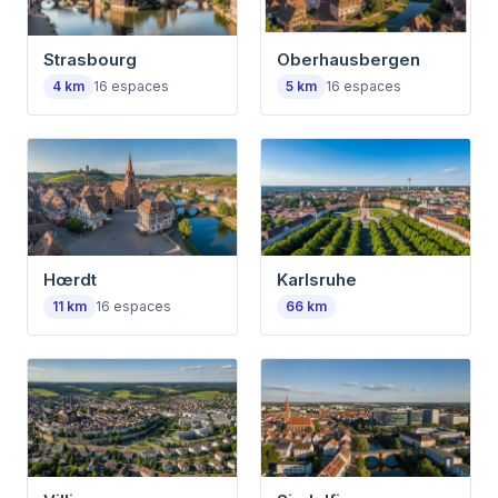
Strasbourg
Oberhausbergen
4
km
16
espaces
5
km
16
espaces
Hœrdt
Karlsruhe
11
km
16
espaces
66
km