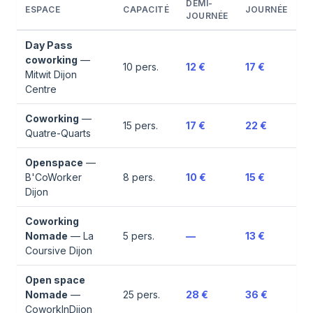
DEMI-
ESPACE
CAPACITÉ
JOURNÉE
JOURNÉE
Day Pass
coworking
—
10
pers.
12 €
17 €
Mitwit Dijon
Centre
Coworking
—
15
pers.
17 €
22 €
Quatre-Quarts
Openspace
—
B'CoWorker
8
pers.
10 €
15 €
Dijon
Coworking
Nomade
—
La
5
pers.
—
13 €
Coursive Dijon
Open space
Nomade
—
25
pers.
28 €
36 €
CoworkInDijon