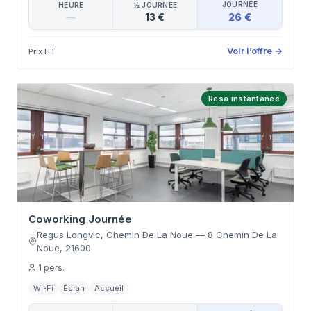
JOURNÉE
HEURE
½ JOURNÉE
26 €
—
13 €
Voir l’offre
→
Prix HT
Résa instantanée
Coworking Journée
Regus Longvic, Chemin De La Noue
—
8 Chemin De La
Noue
,
21600
1
pers.
Wi-Fi
Écran
Accueil