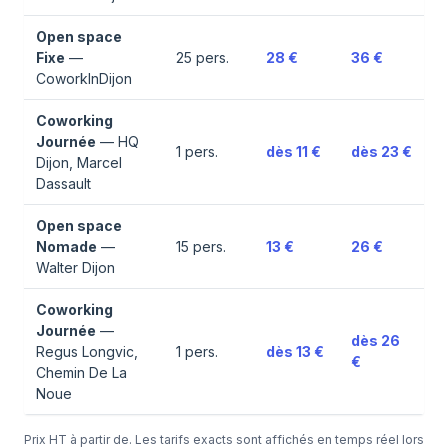
Open space
Fixe
—
25
pers.
28 €
36 €
CoworkInDijon
Coworking
Journée
—
HQ
1
pers.
dès
11 €
dès
23 €
Dijon, Marcel
Dassault
Open space
Nomade
—
15
pers.
13 €
26 €
Walter Dijon
Coworking
Journée
—
dès
26
Regus Longvic,
1
pers.
dès
13 €
€
Chemin De La
Noue
Prix HT à partir de. Les tarifs exacts sont affichés en temps réel lors