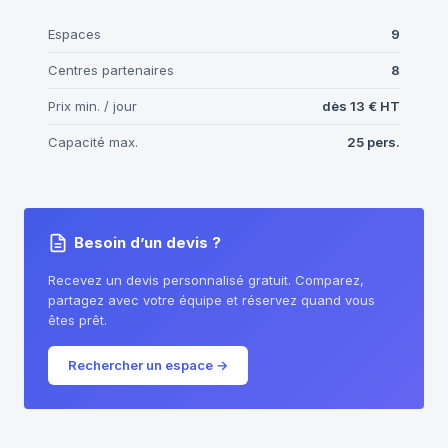
Espaces
9
Centres partenaires
8
Prix min. / jour
dès
13 €
HT
Capacité max.
25
pers.
Besoin d’un devis ?
Recevez un devis personnalisé gratuit. Comparez,
partagez avec votre équipe et réservez quand vous
êtes prêt.
Rechercher un espace
→