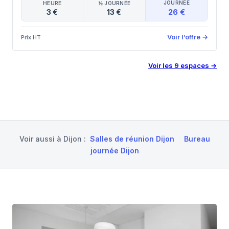
JOURNÉE
HEURE
½ JOURNÉE
26 €
3 €
13 €
Voir l’offre
→
Prix HT
Voir les
9
espaces
→
Voir aussi à
Dijon
:
Salles de réunion Dijon
·
Bureau
journée Dijon