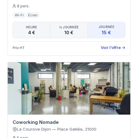
8
pers.
Wi-Fi
Écran
JOURNÉE
HEURE
½ JOURNÉE
15 €
4 €
10 €
Voir l’offre
→
Prix HT
Coworking Nomade
La Coursive Dijon
—
Place Galilée
,
21000
5
pers.