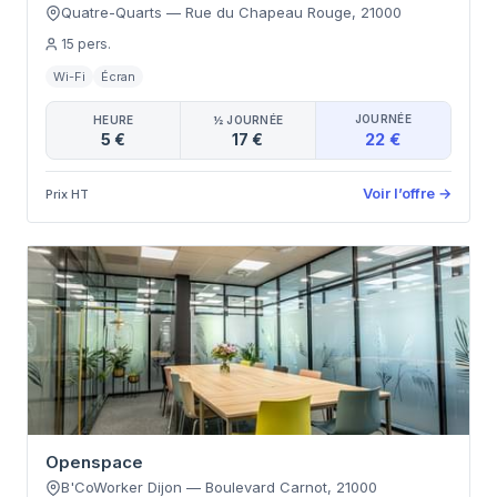
Quatre-Quarts
—
Rue du Chapeau Rouge
,
21000
15
pers.
Wi-Fi
Écran
JOURNÉE
HEURE
½ JOURNÉE
22 €
5 €
17 €
Voir l’offre
→
Prix HT
Openspace
B'CoWorker Dijon
—
Boulevard Carnot
,
21000