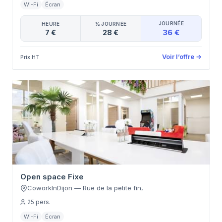
Wi-Fi
Écran
JOURNÉE
HEURE
½ JOURNÉE
36 €
7 €
28 €
Voir l’offre
→
Prix HT
Open space Fixe
CoworkInDijon
—
Rue de la petite fin
,
25
pers.
Wi-Fi
Écran