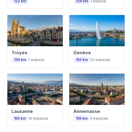
122
km
126
km
1
espace
Troyes
Genève
130
km
1
espace
150
km
22
espaces
Lausanne
Annemasse
150
km
10
espaces
155
km
4
espaces