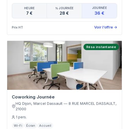
JOURNÉE
HEURE
½ JOURNÉE
36 €
7 €
28 €
Voir l’offre
→
Prix HT
Résa instantanée
Coworking Journée
HQ Dijon, Marcel Dassault
—
8 RUE MARCEL DASSAULT
,
21000
1
pers.
Wi-Fi
Écran
Accueil