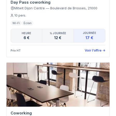
Day Pass coworking
Mitwit Dijon Centre
—
Boulevard de Brosses
,
21000
10
pers.
Wi-Fi
Écran
JOURNÉE
HEURE
½ JOURNÉE
17 €
6 €
12 €
Voir l’offre
→
Prix HT
Coworking