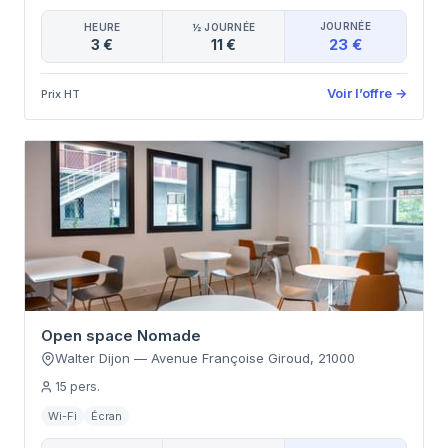
JOURNÉE
HEURE
½ JOURNÉE
23 €
3 €
11 €
Voir l’offre
→
Prix HT
Open space Nomade
Walter Dijon
—
Avenue Françoise Giroud
,
21000
15
pers.
Wi-Fi
Écran