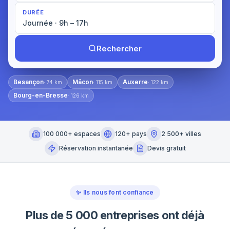
DURÉE
Journée · 9h – 17h
Rechercher
Besançon
Mâcon
Auxerre
·
74
km
·
115
km
·
122
km
Bourg-en-Bresse
·
126
km
100 000+ espaces
120+ pays
2 500+ villes
Réservation instantanée
Devis gratuit
✨
Ils nous font confiance
Plus de 5 000 entreprises ont déjà