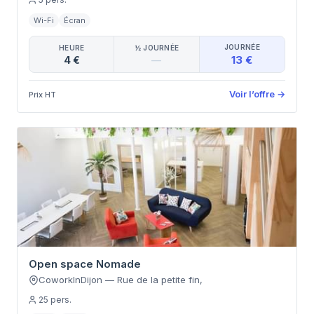
Wi-Fi
Écran
JOURNÉE
HEURE
½ JOURNÉE
13 €
4 €
—
Voir l’offre
→
Prix HT
Open space Nomade
CoworkInDijon
—
Rue de la petite fin
,
25
pers.