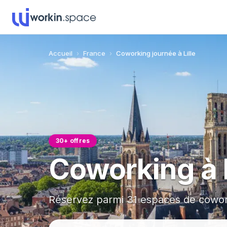
Accueil
›
France
›
Coworking journée à Lille
30+ offres
Coworking à 
Réservez parmi 31 espaces de coworki