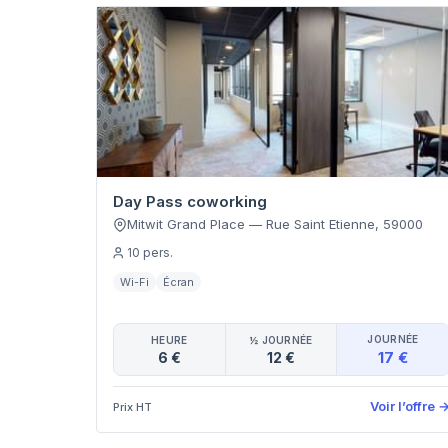
Day Pass coworking
Mitwit Grand Place
—
Rue Saint Etienne
,
59000
10
pers.
Wi-Fi
Écran
JOURNÉE
HEURE
½ JOURNÉE
17 €
6 €
12 €
Voir l’offre
Prix HT