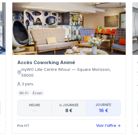
Accès Coworking Animé
myWO Lille Centre Rihour
—
Square Morisson
,
59000
3
pers.
Wi-Fi
Écran
JOURNÉE
HEURE
½ JOURNÉE
16 €
—
8 €
→
Voir l’offre
→
Prix HT