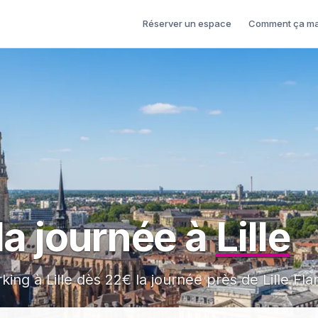
Réserver un espace
Comment ça ma
la journée à
Lille
ng à Lille dès 22€ la journée près de Lille Fla