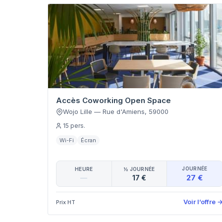
Accès Coworking Open Space
Wojo Lille
—
Rue d'Amiens
,
59000
15
pers.
Wi-Fi
Écran
JOURNÉE
HEURE
½ JOURNÉE
27 €
—
17 €
Voir l’offre
Prix HT