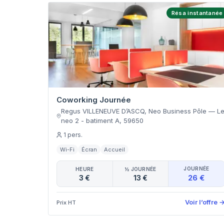
Résa instantanée
Coworking Journée
Regus VILLENEUVE D’ASCQ, Neo Business Pôle
—
L
neo 2 - batiment A
,
59650
1
pers.
Wi-Fi
Écran
Accueil
JOURNÉE
HEURE
½ JOURNÉE
26 €
3 €
13 €
Voir l’offre
Prix HT