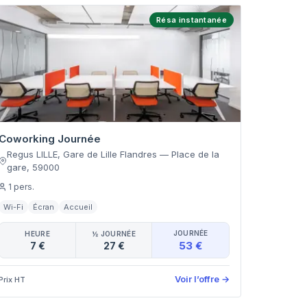
Résa instantanée
Coworking Journée
Regus LILLE, Gare de Lille Flandres
—
Place de la
gare
,
59000
1
pers.
Wi-Fi
Écran
Accueil
JOURNÉE
HEURE
½ JOURNÉE
53 €
7 €
27 €
Voir l’offre
→
Prix HT