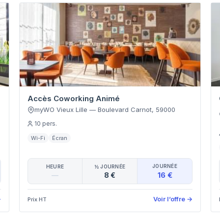
Accès Coworking Animé
myWO Vieux Lille
—
Boulevard Carnot
,
59000
10
pers.
Wi-Fi
Écran
JOURNÉE
HEURE
½ JOURNÉE
16 €
—
8 €
→
Voir l’offre
→
Prix HT