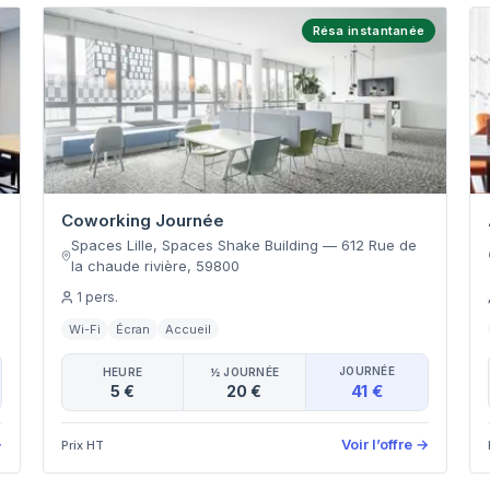
Résa instantanée
Coworking Journée
Spaces Lille, Spaces Shake Building
—
612 Rue de
la chaude rivière
,
59800
1
pers.
Wi-Fi
Écran
Accueil
JOURNÉE
HEURE
½ JOURNÉE
41 €
5 €
20 €
→
Voir l’offre
→
Prix HT