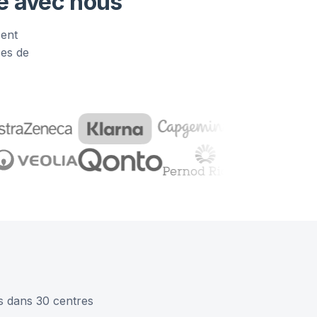
vé avec nous
sent
ces de
s dans 30 centres