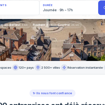
ANTS
DURÉE
Journée · 9h – 17h
cq-en-Barœul
Roubaix
Courtrai
·
5
km
·
11
km
·
26
km
espaces
120+ pays
2 500+ villes
Réservation instantanée
✨
Ils nous font confiance