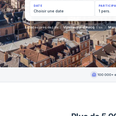
DATE
PARTICIP
Choisir une date
1 pers.
Espaces près de
Lille
:
Villeneuve-d'Ascq
Mar
·
5
km
100 000+ 