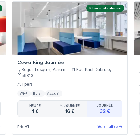
Résa instantanée
Coworking Journée
e
Regus Lesquin, Atrium
—
11 Rue Paul Dubrule
,
59810
1
pers.
Wi-Fi
Écran
Accueil
JOURNÉE
HEURE
½ JOURNÉE
32 €
4 €
16 €
→
Voir l’offre
→
Prix HT