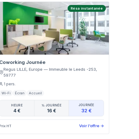
Résa instantanée
Coworking Journée
Regus LILLE, Europe
—
Immeuble le Leeds -253
,
59777
1
pers.
Wi-Fi
Écran
Accueil
JOURNÉE
HEURE
½ JOURNÉE
32 €
4 €
16 €
Voir l’offre
→
Prix HT