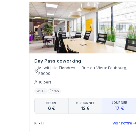
Day Pass coworking
Mitwit Lille Flandres
—
Rue du Vieux Faubourg
,
59000
10
pers.
Wi-Fi
Écran
JOURNÉE
HEURE
½ JOURNÉE
17 €
6 €
12 €
Voir l’offre
Prix HT