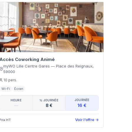
Accès Coworking Animé
myWO Lille Centre Gares
—
Place des Reignaux
,
59000
10
pers.
Wi-Fi
Écran
JOURNÉE
HEURE
½ JOURNÉE
16 €
—
8 €
Voir l’offre
→
Prix HT