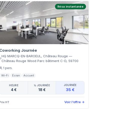
Résa instantanée
Coworking Journée
HQ MARCQ-EN-BAROEUL, Château Rouge
—
Château Rouge Wood Parc bâtiment C-D
,
59700
1
pers.
Wi-Fi
Écran
Accueil
JOURNÉE
HEURE
½ JOURNÉE
35 €
4 €
18 €
Voir l’offre
→
Prix HT