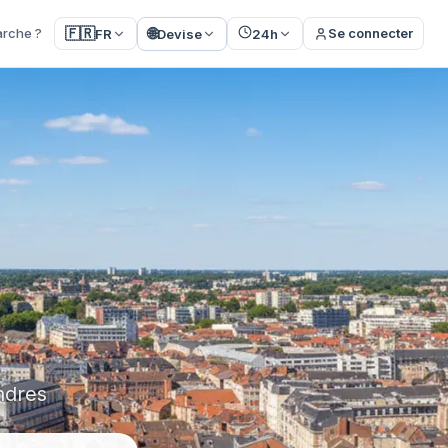
🌐
🇫🇷
rche ?
Se connecter
FR
Devise
24h
ndres