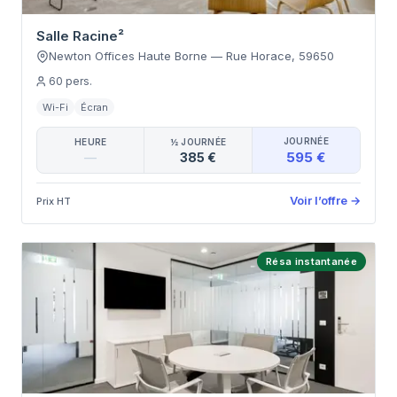
Salle Racine²
Newton Offices Haute Borne
—
Rue Horace
,
59650
60
pers.
Wi-Fi
Écran
JOURNÉE
HEURE
½ JOURNÉE
595 €
—
385 €
Voir l’offre
→
Prix HT
Résa instantanée