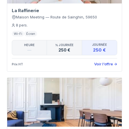
La Raffinerie
Maison Meeting
—
Route de Sainghin
,
59650
8
pers.
Wi-Fi
Écran
JOURNÉE
HEURE
½ JOURNÉE
250 €
—
250 €
Voir l’offre
→
Prix HT