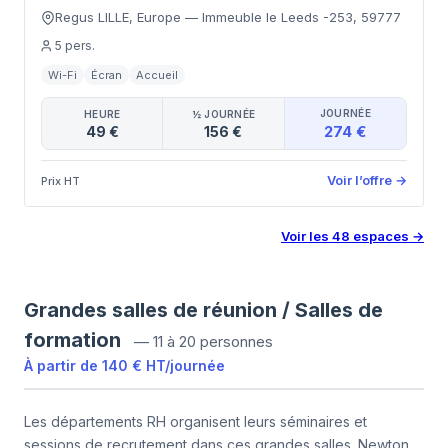
Regus LILLE, Europe
—
Immeuble le Leeds -253
,
59777
5
pers.
Wi-Fi
Écran
Accueil
JOURNÉE
HEURE
½ JOURNÉE
274 €
49 €
156 €
Voir l’offre
→
Prix HT
Voir les
48
espaces
→
Grandes salles de réunion / Salles de
formation
—
11 à 20 personnes
À partir de
140 €
HT
/
journée
Les départements RH organisent leurs séminaires et
sessions de recrutement dans ces grandes salles. Newton