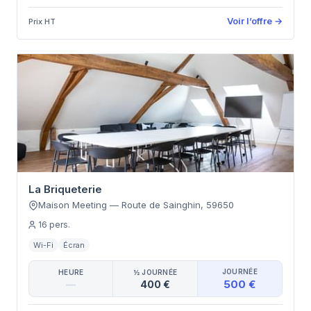
Voir l’offre
→
Prix HT
La Briqueterie
Maison Meeting
—
Route de Sainghin
,
59650
16
pers.
Wi-Fi
Écran
JOURNÉE
HEURE
½ JOURNÉE
500 €
—
400 €