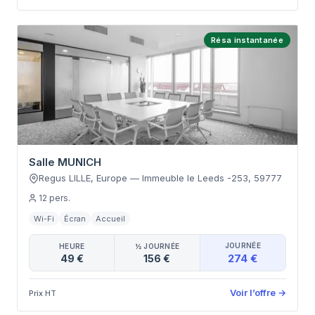
Résa instantanée
Salle MUNICH
Regus LILLE, Europe
—
Immeuble le Leeds -253
,
59777
12
pers.
Wi-Fi
Écran
Accueil
JOURNÉE
HEURE
½ JOURNÉE
274 €
49 €
156 €
Voir l’offre
→
Prix HT