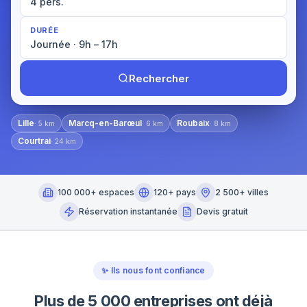
4 pers.
DURÉE
Journée · 9h – 17h
Rechercher
Lille
Marcq-en-Barœul
Roubaix
·
5
km
·
6
km
·
8
km
Courtrai
·
24
km
100 000+ espaces
120+ pays
2 500+ villes
Réservation instantanée
Devis gratuit
✨
Ils nous font confiance
Plus de 5 000 entreprises ont déjà