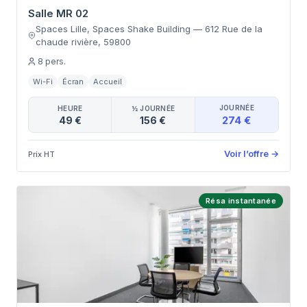
Salle MR 02
Spaces Lille, Spaces Shake Building
—
612 Rue de la
chaude rivière
,
59800
8
pers.
Wi-Fi
Écran
Accueil
JOURNÉE
HEURE
½ JOURNÉE
274 €
49 €
156 €
Voir l’offre
→
Prix HT
Résa instantanée