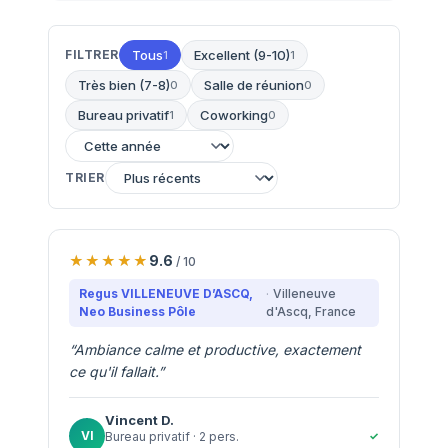
FILTRER
Tous
Excellent (9-10)
1
1
Très bien (7-8)
Salle de réunion
0
0
Bureau privatif
Coworking
1
0
TRIER
9.6
/ 10
Regus VILLENEUVE D’ASCQ,
Villeneuve
Neo Business Pôle
d'Ascq
, France
“
Ambiance calme et productive, exactement
ce qu'il fallait.
”
Vincent
D.
VI
✓
Bureau privatif
· 2 pers.