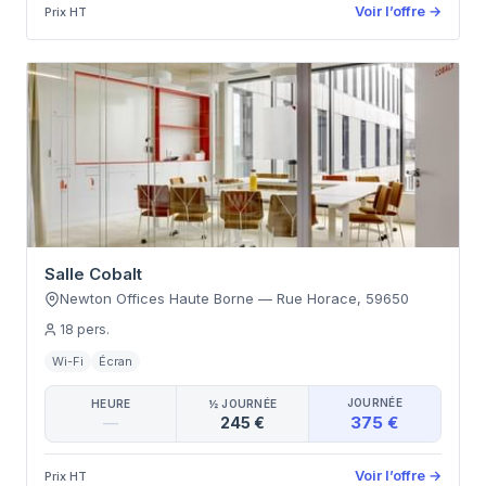
Voir l’offre
→
Prix HT
Salle Cobalt
Newton Offices Haute Borne
—
Rue Horace
,
59650
18
pers.
Wi-Fi
Écran
JOURNÉE
HEURE
½ JOURNÉE
375 €
—
245 €
Voir l’offre
→
Prix HT