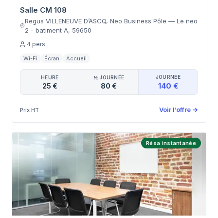
Salle CM 108
Regus VILLENEUVE D’ASCQ, Neo Business Pôle
—
Le neo
2 - batiment A
,
59650
4
pers.
Wi-Fi
Écran
Accueil
JOURNÉE
HEURE
½ JOURNÉE
140 €
25 €
80 €
Voir l’offre
→
Prix HT
Résa instantanée