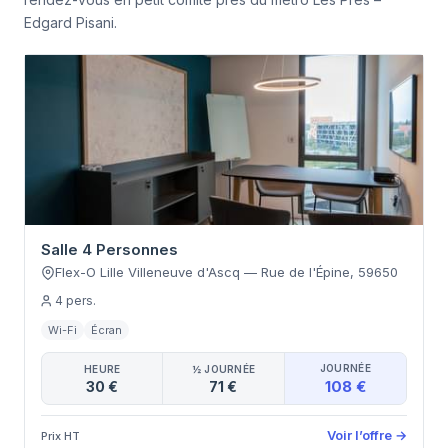
Edgard Pisani.
Salle 4 Personnes
Flex-O Lille Villeneuve d'Ascq
—
Rue de l'Épine
,
59650
4
pers.
Wi-Fi
Écran
JOURNÉE
HEURE
½ JOURNÉE
108 €
30 €
71 €
Voir l’offre
→
Prix HT