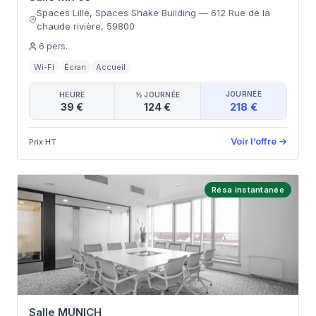
Spaces Lille, Spaces Shake Building
—
612 Rue de la
chaude rivière
,
59800
6
pers.
Wi-Fi
Écran
Accueil
JOURNÉE
HEURE
½ JOURNÉE
218 €
39 €
124 €
Voir l’offre
→
Prix HT
Résa instantanée
Salle MUNICH