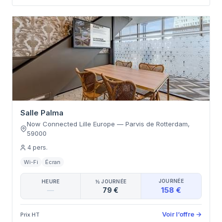
Salle Palma
Now Connected Lille Europe
—
Parvis de Rotterdam
,
59000
4
pers.
Wi-Fi
Écran
JOURNÉE
HEURE
½ JOURNÉE
158 €
—
79 €
Voir l’offre
→
Prix HT