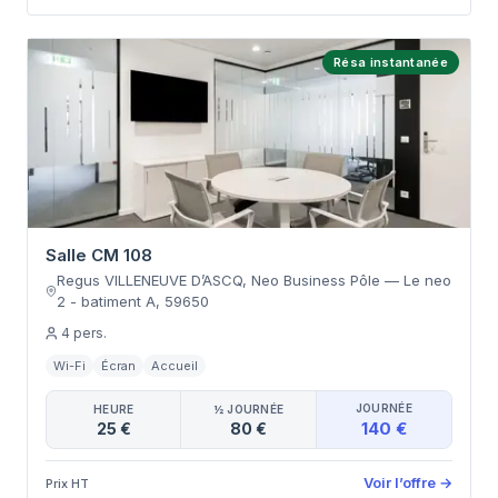
Résa instantanée
Salle CM 108
Regus VILLENEUVE D’ASCQ, Neo Business Pôle
—
Le neo
2 - batiment A
,
59650
4
pers.
Wi-Fi
Écran
Accueil
JOURNÉE
HEURE
½ JOURNÉE
140 €
25 €
80 €
Voir l’offre
→
Prix HT