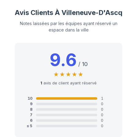
Avis Clients À Villeneuve-D'Ascq
Notes laissées par les équipes ayant réservé un
espace dans la ville
9.6
/ 10
1
avis de client ayant réservé
10
1
9
0
8
0
7
0
6
0
≤ 5
0