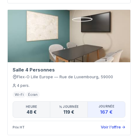
Salle 4 Personnes
Flex-O Lille Europe
—
Rue de Luxembourg
,
59000
4
pers.
Wi-Fi
Écran
JOURNÉE
HEURE
½ JOURNÉE
167 €
48 €
119 €
Voir l’offre
→
Prix HT