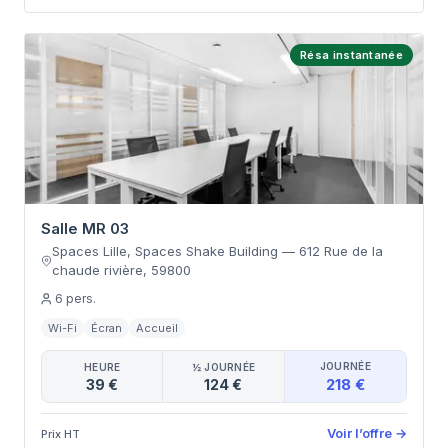
Résa instantanée
Salle MR 03
Spaces Lille, Spaces Shake Building
—
612 Rue de la
chaude rivière
,
59800
6
pers.
Wi-Fi
Écran
Accueil
JOURNÉE
HEURE
½ JOURNÉE
218 €
39 €
124 €
Voir l’offre
→
Prix HT