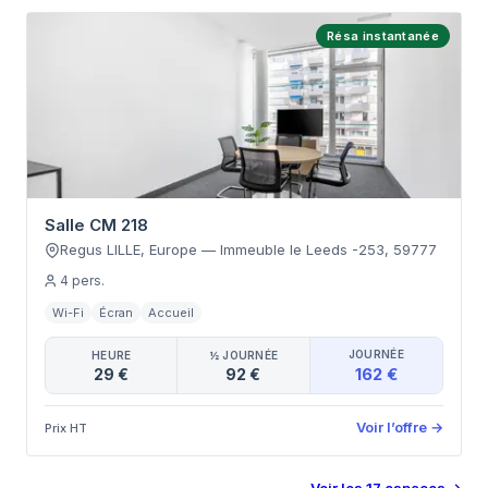
Résa instantanée
Salle CM 218
Regus LILLE, Europe
—
Immeuble le Leeds -253
,
59777
4
pers.
Wi-Fi
Écran
Accueil
JOURNÉE
HEURE
½ JOURNÉE
162 €
29 €
92 €
Voir l’offre
→
Prix HT