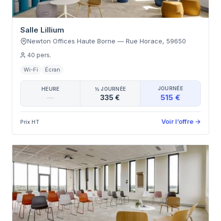
Salle Lillium
Newton Offices Haute Borne
—
Rue Horace
,
59650
40
pers.
Wi-Fi
Écran
JOURNÉE
HEURE
½ JOURNÉE
515 €
—
335 €
Voir l’offre
→
Prix HT