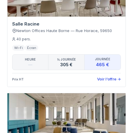
Salle Racine
Newton Offices Haute Borne
—
Rue Horace
,
59650
40
pers.
Wi-Fi
Écran
JOURNÉE
HEURE
½ JOURNÉE
465 €
—
305 €
Voir l’offre
→
Prix HT