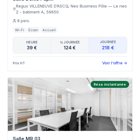
Regus VILLENEUVE D’ASCQ, Neo Business Pôle
—
Le neo
2 - batiment A
,
59650
8
pers.
Wi-Fi
Écran
Accueil
JOURNÉE
HEURE
½ JOURNÉE
218 €
39 €
124 €
Voir l’offre
→
Prix HT
Résa instantanée
Salle MR 03