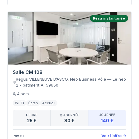
Résa instantanée
Salle CM 108
Regus VILLENEUVE D’ASCQ, Neo Business Pôle
—
Le neo
2 - batiment A
,
59650
4
pers.
Wi-Fi
Écran
Accueil
JOURNÉE
HEURE
½ JOURNÉE
140 €
25 €
80 €
Voir l’offre
→
Prix HT