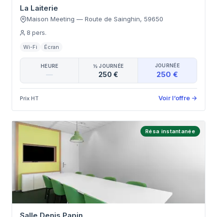
La Laiterie
Maison Meeting
—
Route de Sainghin
,
59650
8
pers.
Wi-Fi
Écran
JOURNÉE
HEURE
½ JOURNÉE
250 €
—
250 €
Voir l’offre
→
Prix HT
Résa instantanée
Salle Denis Papin