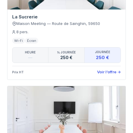
La Sucrerie
Maison Meeting
—
Route de Sainghin
,
59650
8
pers.
Wi-Fi
Écran
JOURNÉE
HEURE
½ JOURNÉE
250 €
—
250 €
Voir l’offre
→
Prix HT