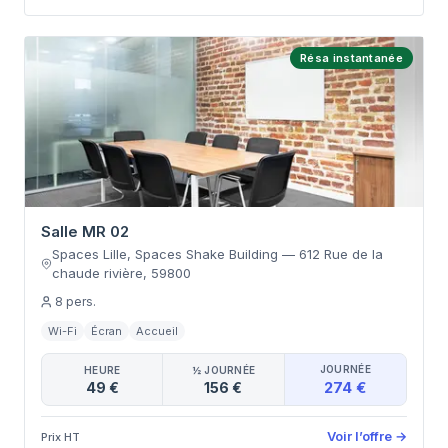
Résa instantanée
Salle MR 02
Spaces Lille, Spaces Shake Building
—
612 Rue de la
chaude rivière
,
59800
8
pers.
Wi-Fi
Écran
Accueil
JOURNÉE
HEURE
½ JOURNÉE
274 €
49 €
156 €
Voir l’offre
→
Prix HT