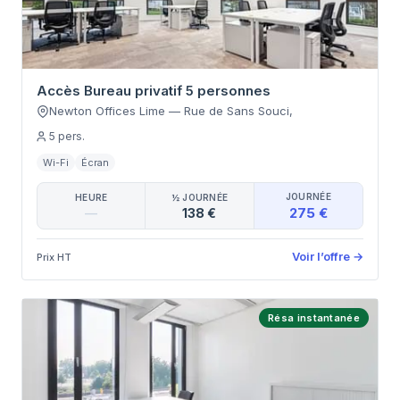
Accès Bureau privatif 5 personnes
Newton Offices Lime
—
Rue de Sans Souci
,
5
pers.
Wi-Fi
Écran
JOURNÉE
HEURE
½ JOURNÉE
275 €
—
138 €
Voir l’offre
→
Prix HT
Résa instantanée