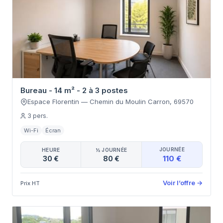
Bureau - 14 m² - 2 à 3 postes
Espace Florentin
—
Chemin du Moulin Carron
,
69570
3
pers.
Wi-Fi
Écran
JOURNÉE
HEURE
½ JOURNÉE
110 €
30 €
80 €
Voir l’offre
→
Prix HT