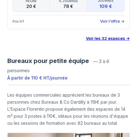
JOURNÉE
HEURE
½ JOURNÉE
109 €
20 €
78 €
Voir l’offre
→
Prix HT
Voir les
32
espaces
→
Bureaux pour petite équipe
—
3 à 6
personnes
À partir de
110 €
HT
/
journée
Les équipes commerciales apprécient les bureaux de 3
personnes chez Bureaux & Co Dardilly à 118€ par jour.
L'Espace Florentin propose également des espaces de 14
m² pour 3 postes à 110€, idéaux pour les réunions d'équipe
ou les sessions de formation avec 82 bureaux au total.