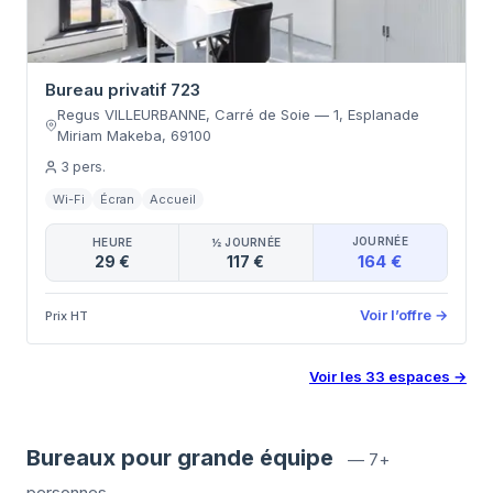
Bureau privatif 723
Regus VILLEURBANNE, Carré de Soie
—
1, Esplanade
Miriam Makeba
,
69100
3
pers.
Wi-Fi
Écran
Accueil
JOURNÉE
HEURE
½ JOURNÉE
164 €
29 €
117 €
Voir l’offre
→
Prix HT
Voir les
33
espaces
→
Bureaux pour grande équipe
—
7+
personnes