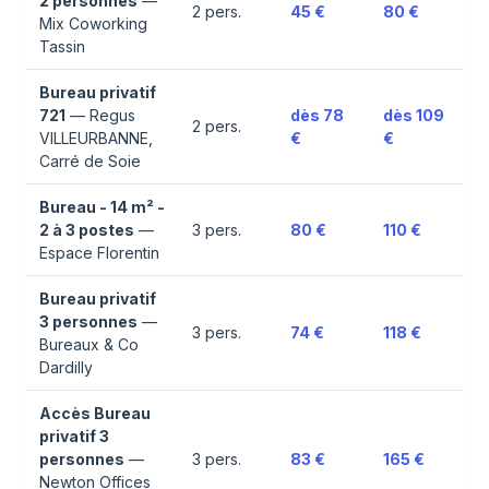
2 personnes
—
2
pers.
45 €
80 €
Mix Coworking
Tassin
Bureau privatif
721
—
Regus
dès
78
dès
109
2
pers.
VILLEURBANNE,
€
€
Carré de Soie
Bureau - 14 m² -
2 à 3 postes
—
3
pers.
80 €
110 €
Espace Florentin
Bureau privatif
3 personnes
—
3
pers.
74 €
118 €
Bureaux & Co
Dardilly
Accès Bureau
privatif 3
personnes
—
3
pers.
83 €
165 €
Newton Offices