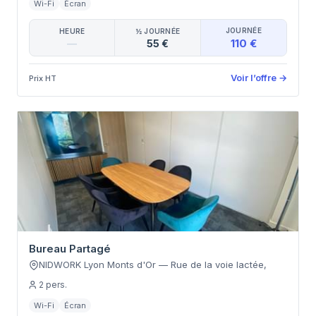
Wi-Fi
Écran
JOURNÉE
HEURE
½ JOURNÉE
110 €
—
55 €
Voir l’offre
→
Prix HT
Bureau Partagé
NIDWORK Lyon Monts d'Or
—
Rue de la voie lactée
,
2
pers.
Wi-Fi
Écran