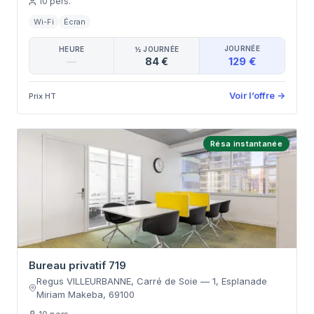
10
pers.
Wi-Fi
Écran
JOURNÉE
HEURE
½ JOURNÉE
129 €
—
84 €
Voir l’offre
→
Prix HT
Résa instantanée
Bureau privatif 719
Regus VILLEURBANNE, Carré de Soie
—
1, Esplanade
Miriam Makeba
,
69100