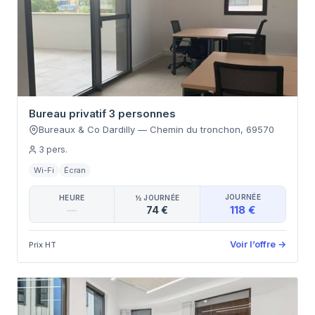
Bureau privatif 3 personnes
Bureaux & Co Dardilly
—
Chemin du tronchon
,
69570
3
pers.
Wi-Fi
Écran
JOURNÉE
HEURE
½ JOURNÉE
118 €
—
74 €
Voir l’offre
→
Prix HT