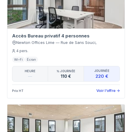
Accès Bureau privatif 4 personnes
Newton Offices Lime
—
Rue de Sans Souci
,
4
pers.
Wi-Fi
Écran
JOURNÉE
HEURE
½ JOURNÉE
220 €
—
110 €
Voir l’offre
→
Prix HT