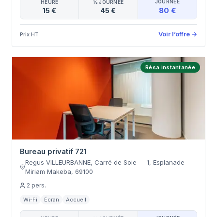
JOURNÉE
HEURE
½ JOURNÉE
80 €
15 €
45 €
Voir l’offre
→
Prix HT
Résa instantanée
Bureau privatif 721
Regus VILLEURBANNE, Carré de Soie
—
1, Esplanade
Miriam Makeba
,
69100
2
pers.
Wi-Fi
Écran
Accueil