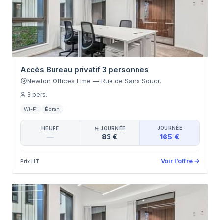
Accès Bureau privatif 3 personnes
Newton Offices Lime
—
Rue de Sans Souci
,
3
pers.
Wi-Fi
Écran
JOURNÉE
HEURE
½ JOURNÉE
165 €
—
83 €
Voir l’offre
→
Prix HT