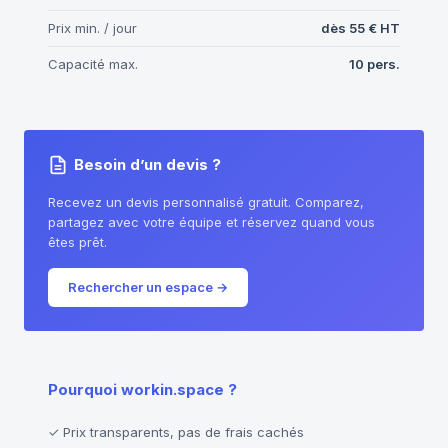
Prix min. / jour
dès
55 €
HT
Capacité max.
10
pers.
Besoin d’un devis ?
Recevez un devis personnalisé gratuit. Comparez,
partagez avec votre équipe et réservez quand vous
êtes prêt.
Rechercher un espace
→
Pourquoi workin.space ?
✓
Prix transparents, pas de frais cachés