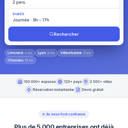
2 pers.
DURÉE
Journée · 9h – 17h
Rechercher
Limonest
Lyon
Villeurbanne
·
4
km
·
8
km
·
11
km
Chassieu
·
18
km
100 000+ espaces
120+ pays
2 500+ villes
Réservation instantanée
Devis gratuit
✨
Ils nous font confiance
Plus de 5 000 entreprises ont déjà