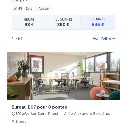
10
pers.
Wi-Fi
Écran
Accueil
JOURNÉE
HEURE
½ JOURNÉE
545 €
98 €
390 €
Voir l’offre
→
Prix HT
Bureau B07 pour 8 postes
B'CoWorker Saint-Priest
—
Allée Alexandre Borodine
,
8
pers.