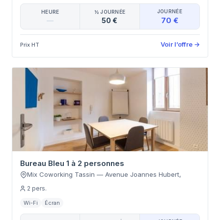
JOURNÉE
HEURE
½ JOURNÉE
70 €
—
50 €
Voir l’offre
→
Prix HT
Bureau Bleu 1 à 2 personnes
Mix Coworking Tassin
—
Avenue Joannes Hubert
,
2
pers.
Wi-Fi
Écran