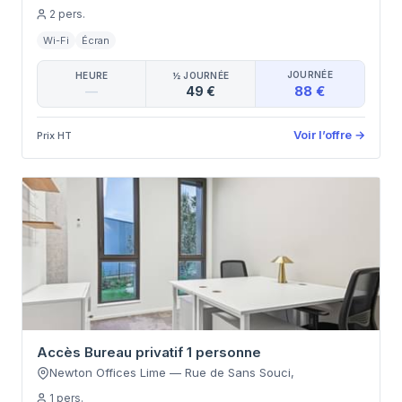
2
pers.
Wi-Fi
Écran
JOURNÉE
HEURE
½ JOURNÉE
88 €
—
49 €
Voir l’offre
→
Prix HT
Accès Bureau privatif 1 personne
Newton Offices Lime
—
Rue de Sans Souci
,
1
pers.