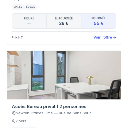
Wi-Fi
Écran
JOURNÉE
HEURE
½ JOURNÉE
55 €
—
28 €
Voir l’offre
→
Prix HT
Accès Bureau privatif 2 personnes
Newton Offices Lime
—
Rue de Sans Souci
,
2
pers.