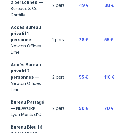
2 personnes
—
2
pers.
49 €
88 €
Bureaux & Co
Dardilly
Accès Bureau
privatif 1
personne
—
1
pers.
28 €
55 €
Newton Offices
Lime
Accès Bureau
privatif 2
personnes
—
2
pers.
55 €
110 €
Newton Offices
Lime
Bureau Partagé
—
NIDWORK
2
pers.
50 €
70 €
Lyon Monts d'Or
Bureau Bleu 1 à