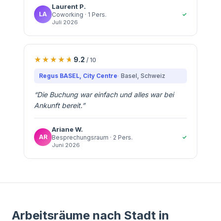
Laurent
P.
LA
✓
Coworking
· 1 Pers.
Juli 2026
9.2
/ 10
Regus BASEL, City Centre
Basel
, Schweiz
“
Die Buchung war einfach und alles war bei
Ankunft bereit.
”
Ariane
W.
AR
✓
Besprechungsraum
· 2 Pers.
Juni 2026
Arbeitsräume nach Stadt in