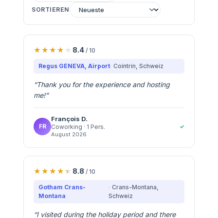
SORTIEREN
8.4
/ 10
Regus GENEVA, Airport
Cointrin
, Schweiz
“
Thank you for the experience and hosting
me!
”
François
D.
FR
✓
Coworking
· 1 Pers.
August 2026
8.8
/ 10
Gotham Crans-
Crans-Montana
,
Montana
Schweiz
“
I visited during the holiday period and there