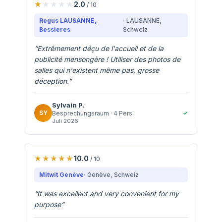
2.0
/ 10
Regus LAUSANNE,
LAUSANNE
,
Bessieres
Schweiz
“
Extrêmement déçu de l'accueil et de la
publicité mensongère ! Utiliser des photos de
salles qui n'existent même pas, grosse
déception.
”
Sylvain
P.
SY
✓
Besprechungsraum
· 4 Pers.
Juli 2026
10.0
/ 10
Mitwit Genève
Genève
, Schweiz
“
It was excellent and very convenient for my
purpose
”