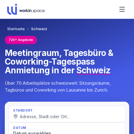
Startseite
›
Schweiz
720+ Angebote
Meetingraum, Tagesbüro &
Coworking-Tagespass
Anmietung in der
Schweiz
Über 70 Arbeitsplätze schweizweit: Sitzungsräume,
Tagbüros und Coworking von Lausanne bis Zurich.
STANDORT
DATUM
Datum auswählen