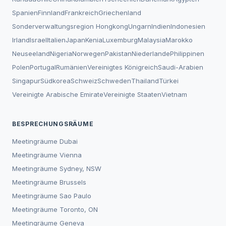
Spanien
Finnland
Frankreich
Griechenland
Sonderverwaltungsregion Hongkong
Ungarn
Indien
Indonesien
Irland
Israel
Italien
Japan
Kenia
Luxemburg
Malaysia
Marokko
Neuseeland
Nigeria
Norwegen
Pakistan
Niederlande
Philippinen
Polen
Portugal
Rumänien
Vereinigtes Königreich
Saudi-Arabien
Singapur
Südkorea
Schweiz
Schweden
Thailand
Türkei
Vereinigte Arabische Emirate
Vereinigte Staaten
Vietnam
BESPRECHUNGSRÄUME
Meetingräume
Dubai
Meetingräume
Vienna
Meetingräume
Sydney, NSW
Meetingräume
Brussels
Meetingräume
Sao Paulo
Meetingräume
Toronto, ON
Meetingräume
Geneva