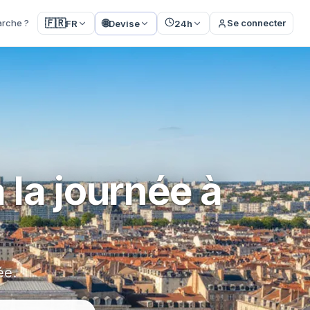
🌐
🇫🇷
rche ?
Se connecter
FR
Devise
24h
 la journée à
ée.