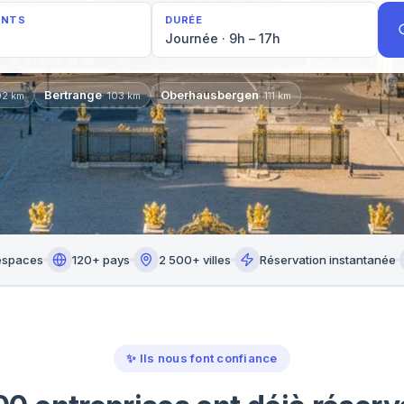
ANTS
DURÉE
Journée · 9h – 17h
Bertrange
Oberhausbergen
02
km
·
103
km
·
111
km
espaces
120+ pays
2 500+ villes
Réservation instantanée
✨
Ils nous font confiance