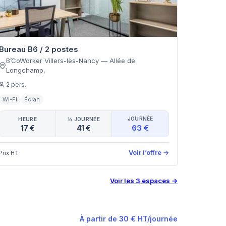
Bureau B6 / 2 postes
B’CoWorker Villers-lès-Nancy
—
Allée de
Longchamp
,
2
pers.
Wi-Fi
Écran
JOURNÉE
HEURE
½ JOURNÉE
63 €
17 €
41 €
Voir l’offre
→
Prix HT
Voir les
3
espaces
→
À partir de
30 €
HT
/
journée