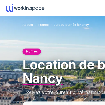
Accueil
›
France
›
Bureau journée à Nancy
9 offres
Location de b
Nancy
Trouvez votre bureau privé parmi 23