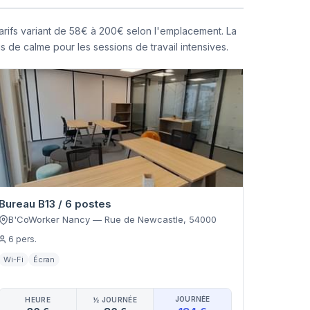
arifs variant de 58€ à 200€ selon l'emplacement. La
 de calme pour les sessions de travail intensives.
Bureau B13 / 6 postes
B'CoWorker Nancy
—
Rue de Newcastle
,
54000
6
pers.
Wi-Fi
Écran
JOURNÉE
HEURE
½ JOURNÉE