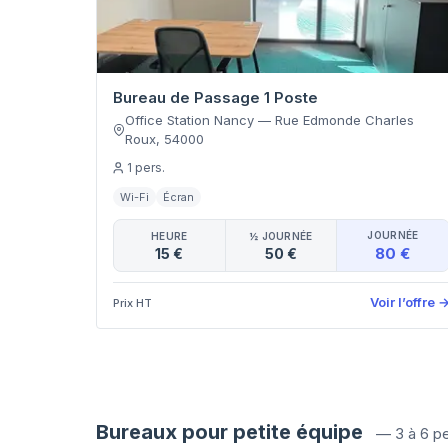
Bureau de Passage 1 Poste
Office Station Nancy
—
Rue Edmonde Charles
Roux
,
54000
1
pers.
Wi-Fi
Écran
JOURNÉE
HEURE
½ JOURNÉE
80 €
15 €
50 €
Voir l’offre
Prix HT
Bureaux pour petite équipe
—
3 à 6 p