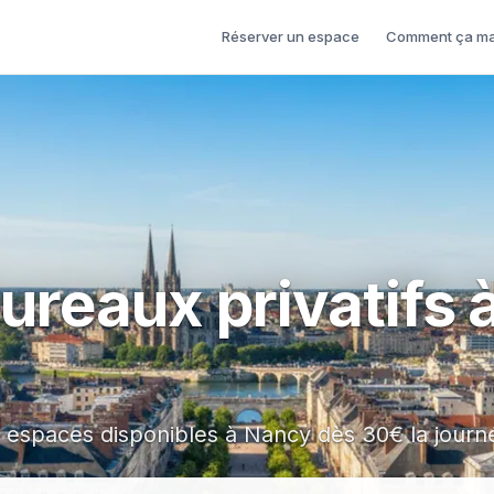
Réserver un espace
Comment ça ma
ureaux privatifs à
 espaces disponibles à Nancy dès 30€ la journ