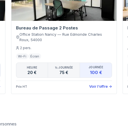
Bureau de Passage 2 Postes
Office Station Nancy
—
Rue Edmonde Charles
Roux
,
54000
2
pers.
Wi-Fi
Écran
JOURNÉE
HEURE
½ JOURNÉE
100 €
20 €
75 €
→
Voir l’offre
→
Prix HT
ersonnes