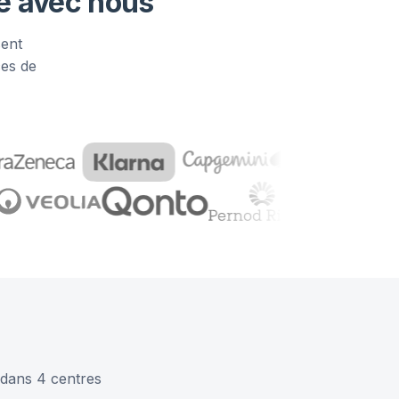
vé avec nous
sent
ces de
 dans 4 centres