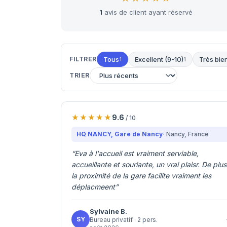
1
avis de client ayant réservé
FILTRER
Tous
Excellent (9-10)
Très bien
1
1
TRIER
9.6
/ 10
HQ NANCY, Gare de Nancy
Nancy
, France
“
Eva à l'accueil est vraiment serviable,
accueillante et souriante, un vrai plaisr. De plus
la proximité de la gare facilite vraiment les
déplacmeent
”
Sylvaine
B.
SY
Bureau privatif
· 2 pers.