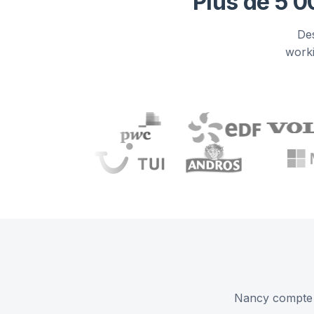
Plus de 5 0
Des
worki
Nancy compte 9