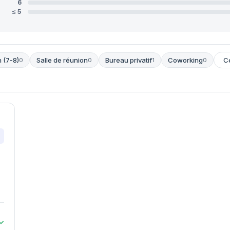
6
≤ 5
 (7-8)
Salle de réunion
Bureau privatif
Coworking
0
0
1
0
✓