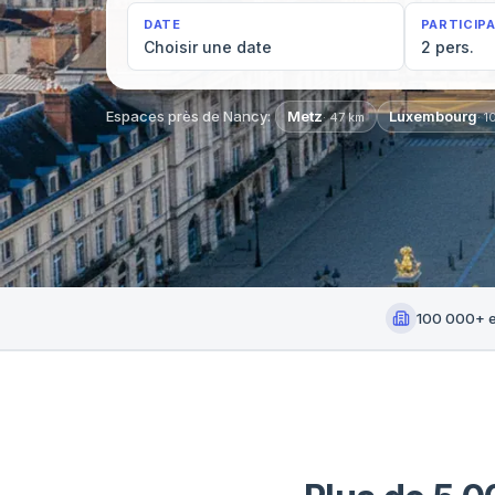
DATE
PARTICIP
Choisir une date
2 pers.
Espaces près de
Nancy
:
Metz
Luxembourg
·
47
km
·
1
100 000+ 