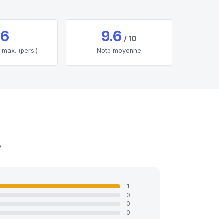
6
9.6
/ 10
 max. (pers.)
Note moyenne
e
1
0
0
0