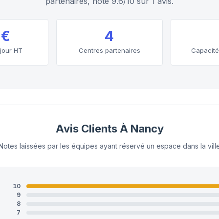
partenaires, note 9.6/10 sur 1 avis.
 €
4
 jour HT
Centres partenaires
Capacité
Avis Clients À Nancy
Notes laissées par les équipes ayant réservé un espace dans la vill
10
9
8
7